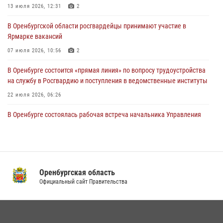
13 июля 2026, 12:31
2
При силовой поддержке ОМОН «Кобра» Росгвардии в Оренбурге
В Оренбургской области росгвардейцы принимают участие в
проведён рейд по строительным объектам
Ярмарке вакансий
23 июля 2026, 10:47
07 июля 2026, 10:56
2
В Оренбурге состоится «прямая линия» по вопросу трудоустройства
на службу в Росгвардию и поступления в ведомственные институты
22 июля 2026, 06:26
В Оренбурге состоялась рабочая встреча начальника Управления
Росгвардии по Оренбургской области и командующего 31 ракетной
армией
08 июля 2026, 13:07
Росгвардейцы Оренбургской области проверили готовность детских
Оренбургская область
образовательных учреждений к новому учебному году
Официальный сайт Правительства
24 июля 2026, 12:25
1
Семья, верность долгу: история росгвардейцев Печенкиных