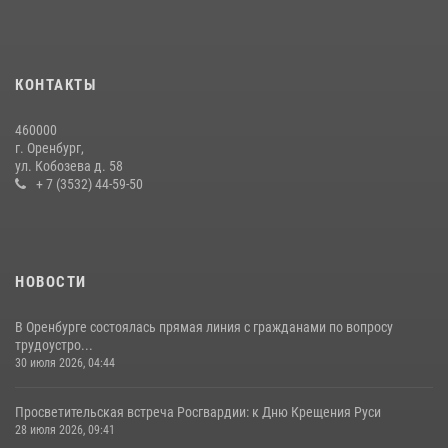
08 июля 2026, 12:58
4
В Оренбурге росгвардейцы обеспечили правопорядок во время
проведения футбольного матча
КОНТАКТЫ
03 августа 2026, 16:40
460000
В Управлении Росгвардии по Оренбургской области подвели итоги
г. Оренбург,
служебно-боевой деятельности за первое полугодие 2026 года
ул. Кобозева д. 58
+ 7 (3532) 44-59-50
17 июля 2026, 11:30
4
НОВОСТИ
В Оренбурге состоялась прямая линия с гражданами по вопросу
трудоустро...
30 июля 2026, 04:44
Просветительская встреча Росгвардии: к Дню Крещения Руси
28 июля 2026, 09:41