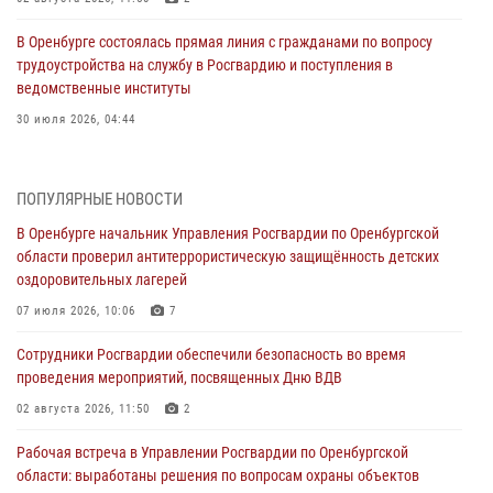
В Оренбурге состоялась прямая линия с гражданами по вопросу
трудоустройства на службу в Росгвардию и поступления в
ведомственные институты
30 июля 2026, 04:44
Просветительская встреча Росгвардии: к Дню Крещения Руси
28 июля 2026, 09:41
1
ПОПУЛЯРНЫЕ НОВОСТИ
В Оренбурге начальник Управления Росгвардии по Оренбургской
Росгвардейцы обеспечили правопорядок на праздновании Дня
области проверил антитеррористическую защищённость детских
ВМФ в Оренбурге
оздоровительных лагерей
27 июля 2026, 14:36
2
07 июля 2026, 10:06
7
Росгвардейцы предотвратили трагедию: спасен мужчина в тяжелой
Сотрудники Росгвардии обеспечили безопасность во время
жизненной ситуации (ВИДЕО)
проведения мероприятий, посвященных Дню ВДВ
26 июля 2026, 14:45
1
02 августа 2026, 11:50
2
Росгвардейцы Оренбургской области проверили готовность детских
Рабочая встреча в Управлении Росгвардии по Оренбургской
образовательных учреждений к новому учебному году
области: выработаны решения по вопросам охраны объектов
24 июля 2026, 12:25
1