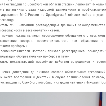
ия Росгвардии по Оренбургской области старший лейтенант Николай
ель начальника отдела надзорной деятельности и профилактичес
 управления МЧС России по Оренбургской области майор внутрен
лександр.
итель МЧС напомнил росгвардейцам требвания законодательства
 безопасности в весенне-летний сезон.
 причин пожара является неосторожное обращение с огнем: сжиг
разведение костров, неосмотрительность при обращении с
ескими приборами.
лейтенант Николай Постовой призвал росгвардейцев соблюдать 
плуатации обогревательных приборов и печей.
ильм, показывающий подробные действия сотрудников и военн
в целях доведения до личного состава обязательных требовани
и очага возгорания и действий в случае возникновения пожара»,
осгвардии по Оренбургской области старший лейтенант Николай Пос