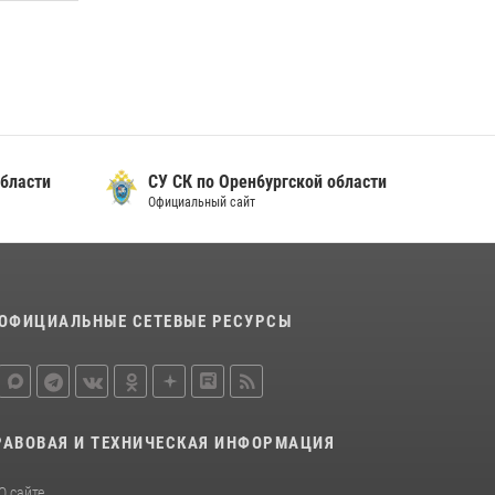
При силовой поддержке ОМОН «Кобра»
Росгвардии в Оренбурге проведён рейд по
строительным объектам
23 июля 2026, 10:47
Просветительская встреча Росгвардии: к
бласти
СУ СК по Орен6ургской области
Дню Крещения Руси
Официальный сайт
28 июля 2026, 09:41
1
ОФИЦИАЛЬНЫЕ СЕТЕВЫЕ РЕСУРСЫ
РАВОВАЯ И ТЕХНИЧЕСКАЯ ИНФОРМАЦИЯ
О сайте