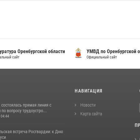
уратура Оренбургской области
УМВД по Оренбургской о
альный сайт
Официальный сайт
И
НАВИГАЦИЯ
 состоялась прямая линия с
Новости
по вопросу трудоустро...
Карта сайта
 04:44
П
льская встреча Росгвардии: к Дню
уси