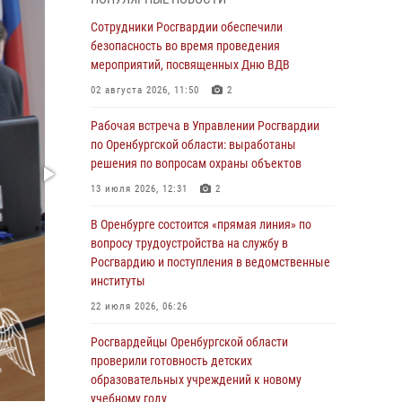
гражданами по вопросу трудоустройства на
службу в Росгвардию и поступления в
Сотрудники Росгвардии обеспечили
ведомственные институты
безопасность во время проведения
мероприятий, посвященных Дню ВДВ
30 июля 2026, 04:44
02 августа 2026, 11:50
2
Просветительская встреча Росгвардии: к
Дню Крещения Руси
Рабочая встреча в Управлении Росгвардии
по Оренбургской области: выработаны
28 июля 2026, 09:41
1
решения по вопросам охраны объектов
Росгвардейцы обеспечили правопорядок на
13 июля 2026, 12:31
2
праздновании Дня ВМФ в Оренбурге
В Оренбурге состоится «прямая линия» по
27 июля 2026, 14:36
2
вопросу трудоустройства на службу в
Росгвардейцы предотвратили трагедию:
Росгвардию и поступления в ведомственные
спасен мужчина в тяжелой жизненной
институты
ситуации (ВИДЕО)
22 июля 2026, 06:26
26 июля 2026, 14:45
1
Росгвардейцы Оренбургской области
Росгвардейцы Оренбургской области
проверили готовность детских
проверили готовность детских
образовательных учреждений к новому
образовательных учреждений к новому
учебному году