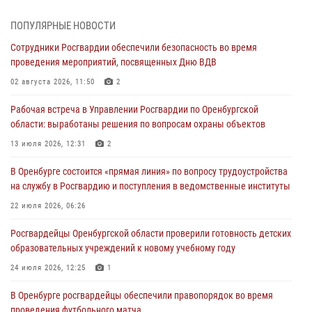
Просветительская встреча Росгвардии: к Дню Крещения Руси
28 июля 2026, 09:41
1
ПОПУЛЯРНЫЕ НОВОСТИ
Сотрудники Росгвардии обеспечили безопасность во время
Росгвардейцы обеспечили правопорядок на праздновании Дня
проведения мероприятий, посвященных Дню ВДВ
ВМФ в Оренбурге
02 августа 2026, 11:50
2
27 июля 2026, 14:36
2
Рабочая встреча в Управлении Росгвардии по Оренбургской
Росгвардейцы предотвратили трагедию: спасен мужчина в тяжелой
области: выработаны решения по вопросам охраны объектов
жизненной ситуации (ВИДЕО)
13 июля 2026, 12:31
2
26 июля 2026, 14:45
1
В Оренбурге состоится «прямая линия» по вопросу трудоустройства
Росгвардейцы Оренбургской области проверили готовность детских
на службу в Росгвардию и поступления в ведомственные институты
образовательных учреждений к новому учебному году
22 июля 2026, 06:26
24 июля 2026, 12:25
1
Росгвардейцы Оренбургской области проверили готовность детских
При силовой поддержке ОМОН «Кобра» Росгвардии в Оренбурге
образовательных учреждений к новому учебному году
проведён рейд по строительным объектам
24 июля 2026, 12:25
1
23 июля 2026, 10:47
В Оренбурге росгвардейцы обеспечили правопорядок во время
проведения футбольного матча