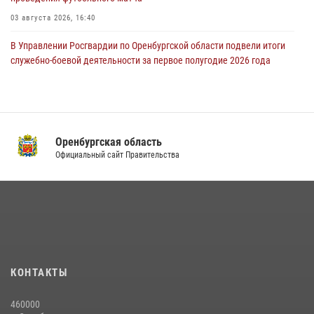
03 августа 2026, 16:40
В Управлении Росгвардии по Оренбургской области подвели итоги
служебно-боевой деятельности за первое полугодие 2026 года
17 июля 2026, 11:30
4
Росгвардейцы задержали нетрезвого мужчину, который ворвался к
соседу с ножом
Оренбургская область
14 июля 2026, 10:43
Официальный сайт Правительства
Сотрудники Росгвардии в Оренбурге задержали женщину по
подозрению в хищении товара из магазина
11 июля 2026, 12:22
В Оренбурге состоялась прямая линия с гражданами по вопросу
трудоустройства на службу в Росгвардию и поступления в
ведомственные институты
КОНТАКТЫ
30 июля 2026, 04:44
460000
При силовой поддержке ОМОН «Кобра» Росгвардии в Оренбурге