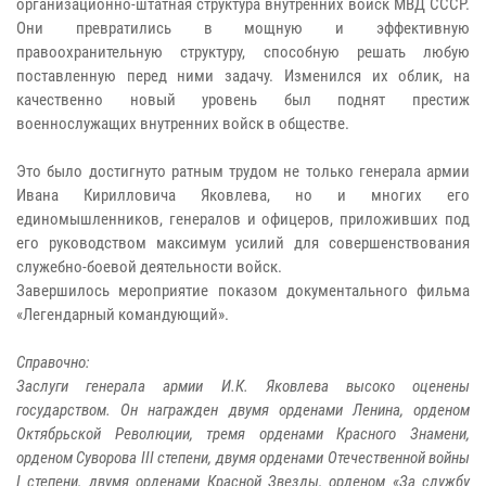
организационно-штатная структура внутренних войск МВД СССР.
Они превратились в мощную и эффективную
правоохранительную структуру, способную решать любую
поставленную перед ними задачу. Изменился их облик, на
качественно новый уровень был поднят престиж
военнослужащих внутренних войск в обществе.
Это было достигнуто ратным трудом не только генерала армии
Ивана Кирилловича Яковлева, но и многих его
единомышленников, генералов и офицеров, приложивших под
его руководством максимум усилий для совершенствования
служебно-боевой деятельности войск.
Завершилось мероприятие показом документального фильма
«Легендарный командующий».
Справочно:
Заслуги генерала армии И.К. Яковлева высоко оценены
государством. Он награжден двумя орденами Ленина, орденом
Октябрьской Революции, тремя орденами Красного Знамени,
орденом Суворова III степени, двумя орденами Отечественной войны
I степени, двумя орденами Красной Звезды, орденом «За службу