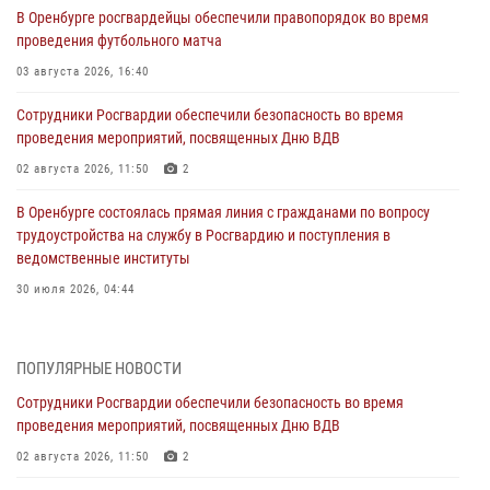
В Оренбурге росгвардейцы обеспечили правопорядок во время
проведения футбольного матча
03 августа 2026, 16:40
Сотрудники Росгвардии обеспечили безопасность во время
проведения мероприятий, посвященных Дню ВДВ
02 августа 2026, 11:50
2
В Оренбурге состоялась прямая линия с гражданами по вопросу
трудоустройства на службу в Росгвардию и поступления в
ведомственные институты
30 июля 2026, 04:44
Просветительская встреча Росгвардии: к Дню Крещения Руси
28 июля 2026, 09:41
1
ПОПУЛЯРНЫЕ НОВОСТИ
Сотрудники Росгвардии обеспечили безопасность во время
Росгвардейцы обеспечили правопорядок на праздновании Дня
проведения мероприятий, посвященных Дню ВДВ
ВМФ в Оренбурге
02 августа 2026, 11:50
2
27 июля 2026, 14:36
2