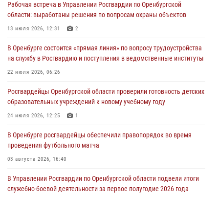
Рабочая встреча в Управлении Росгвардии по Оренбургской
Росгвардейцы предотвратили трагедию: спасен мужчина в тяжелой
области: выработаны решения по вопросам охраны объектов
жизненной ситуации (ВИДЕО)
13 июля 2026, 12:31
2
26 июля 2026, 14:45
1
В Оренбурге состоится «прямая линия» по вопросу трудоустройства
Росгвардейцы Оренбургской области проверили готовность детских
на службу в Росгвардию и поступления в ведомственные институты
образовательных учреждений к новому учебному году
22 июля 2026, 06:26
24 июля 2026, 12:25
1
Росгвардейцы Оренбургской области проверили готовность детских
При силовой поддержке ОМОН «Кобра» Росгвардии в Оренбурге
образовательных учреждений к новому учебному году
проведён рейд по строительным объектам
24 июля 2026, 12:25
1
23 июля 2026, 10:47
В Оренбурге росгвардейцы обеспечили правопорядок во время
проведения футбольного матча
03 августа 2026, 16:40
В Управлении Росгвардии по Оренбургской области подвели итоги
служебно-боевой деятельности за первое полугодие 2026 года
17 июля 2026, 11:30
4