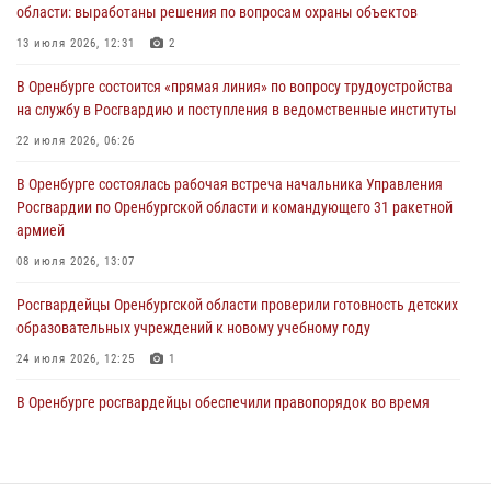
области: выработаны решения по вопросам охраны объектов
жизненной ситуации (ВИДЕО)
13 июля 2026, 12:31
2
26 июля 2026, 14:45
1
В Оренбурге состоится «прямая линия» по вопросу трудоустройства
Росгвардейцы Оренбургской области проверили готовность детских
на службу в Росгвардию и поступления в ведомственные институты
образовательных учреждений к новому учебному году
22 июля 2026, 06:26
24 июля 2026, 12:25
1
В Оренбурге состоялась рабочая встреча начальника Управления
При силовой поддержке ОМОН «Кобра» Росгвардии в Оренбурге
Росгвардии по Оренбургской области и командующего 31 ракетной
проведён рейд по строительным объектам
армией
23 июля 2026, 10:47
08 июля 2026, 13:07
Росгвардейцы Оренбургской области проверили готовность детских
образовательных учреждений к новому учебному году
24 июля 2026, 12:25
1
В Оренбурге росгвардейцы обеспечили правопорядок во время
проведения футбольного матча
03 августа 2026, 16:40