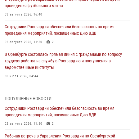
проведения футбольного матча
03 августа 2026, 16:40
Сотрудники Росгвардии обеспечили безопасность во время
проведения мероприятий, посвященных Дню ВДВ
02 августа 2026, 11:50
2
В Оренбурге состоялась прямая линия с гражданами по вопросу
трудоустройства на службу в Росгвардию и поступления в
ведомственные институты
30 июля 2026, 04:44
Просветительская встреча Росгвардии: к Дню Крещения Руси
28 июля 2026, 09:41
1
ПОПУЛЯРНЫЕ НОВОСТИ
Сотрудники Росгвардии обеспечили безопасность во время
Росгвардейцы обеспечили правопорядок на праздновании Дня
проведения мероприятий, посвященных Дню ВДВ
ВМФ в Оренбурге
02 августа 2026, 11:50
2
27 июля 2026, 14:36
2
Рабочая встреча в Управлении Росгвардии по Оренбургской
Росгвардейцы предотвратили трагедию: спасен мужчина в тяжелой