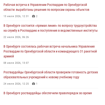
Рабочая встреча в Управлении Росгвардии по Оренбургской
Росгвардейцы предотвратили трагедию: спасен мужчина в тяжелой
области: выработаны решения по вопросам охраны объектов
жизненной ситуации (ВИДЕО)
13 июля 2026, 12:31
2
26 июля 2026, 14:45
1
В Оренбурге состоится «прямая линия» по вопросу трудоустройства
Росгвардейцы Оренбургской области проверили готовность детских
на службу в Росгвардию и поступления в ведомственные институты
образовательных учреждений к новому учебному году
22 июля 2026, 06:26
24 июля 2026, 12:25
1
В Оренбурге состоялась рабочая встреча начальника Управления
При силовой поддержке ОМОН «Кобра» Росгвардии в Оренбурге
Росгвардии по Оренбургской области и командующего 31 ракетной
проведён рейд по строительным объектам
армией
23 июля 2026, 10:47
08 июля 2026, 13:07
Росгвардейцы Оренбургской области проверили готовность детских
образовательных учреждений к новому учебному году
24 июля 2026, 12:25
1
В Оренбурге росгвардейцы обеспечили правопорядок во время
проведения футбольного матча
03 августа 2026, 16:40