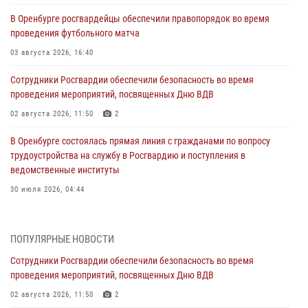
В Оренбурге росгвардейцы обеспечили правопорядок во время
проведения футбольного матча
03 августа 2026, 16:40
Сотрудники Росгвардии обеспечили безопасность во время
проведения мероприятий, посвященных Дню ВДВ
02 августа 2026, 11:50
2
В Оренбурге состоялась прямая линия с гражданами по вопросу
трудоустройства на службу в Росгвардию и поступления в
ведомственные институты
30 июля 2026, 04:44
Просветительская встреча Росгвардии: к Дню Крещения Руси
28 июля 2026, 09:41
1
ПОПУЛЯРНЫЕ НОВОСТИ
Сотрудники Росгвардии обеспечили безопасность во время
Росгвардейцы обеспечили правопорядок на праздновании Дня
проведения мероприятий, посвященных Дню ВДВ
ВМФ в Оренбурге
02 августа 2026, 11:50
2
27 июля 2026, 14:36
2