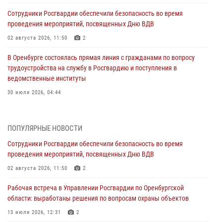
Сотрудники Росгвардии обеспечили безопасность во время
проведения мероприятий, посвященных Дню ВДВ
02 августа 2026, 11:50
2
В Оренбурге состоялась прямая линия с гражданами по вопросу
трудоустройства на службу в Росгвардию и поступления в
ведомственные институты
30 июля 2026, 04:44
Просветительская встреча Росгвардии: к Дню Крещения Руси
28 июля 2026, 09:41
1
ПОПУЛЯРНЫЕ НОВОСТИ
Сотрудники Росгвардии обеспечили безопасность во время
Росгвардейцы обеспечили правопорядок на праздновании Дня
проведения мероприятий, посвященных Дню ВДВ
ВМФ в Оренбурге
02 августа 2026, 11:50
2
27 июля 2026, 14:36
2
Рабочая встреча в Управлении Росгвардии по Оренбургской
Росгвардейцы предотвратили трагедию: спасен мужчина в тяжелой
области: выработаны решения по вопросам охраны объектов
жизненной ситуации (ВИДЕО)
13 июля 2026, 12:31
2
26 июля 2026, 14:45
1