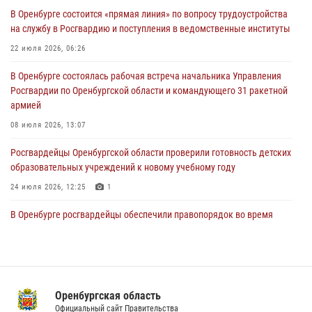
В Оренбурге состоится «прямая линия» по вопросу трудоустройства
Росгвардейцы Оренбургской области проверили готовность детских
на службу в Росгвардию и поступления в ведомственные институты
образовательных учреждений к новому учебному году
22 июля 2026, 06:26
24 июля 2026, 12:25
1
В Оренбурге состоялась рабочая встреча начальника Управления
При силовой поддержке ОМОН «Кобра» Росгвардии в Оренбурге
Росгвардии по Оренбургской области и командующего 31 ракетной
проведён рейд по строительным объектам
армией
23 июля 2026, 10:47
08 июля 2026, 13:07
Росгвардейцы Оренбургской области проверили готовность детских
образовательных учреждений к новому учебному году
24 июля 2026, 12:25
1
В Оренбурге росгвардейцы обеспечили правопорядок во время
проведения футбольного матча
03 августа 2026, 16:40
Семья, верность долгу: история росгвардейцев Печенкиных
Оренбургская область
08 июля 2026, 12:58
4
Официальный сайт Правительства