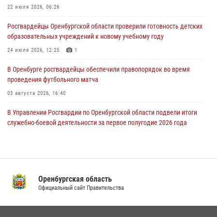
22 июля 2026, 06:26
24 июля 2026, 12:25
1
Росгвардейцы Оренбургской области проверили готовность детских
При силовой поддержке ОМОН «Кобра» Росгвардии в Оренбурге
образовательных учреждений к новому учебному году
проведён рейд по строительным объектам
24 июля 2026, 12:25
1
23 июля 2026, 10:47
В Оренбурге росгвардейцы обеспечили правопорядок во время
проведения футбольного матча
03 августа 2026, 16:40
В Управлении Росгвардии по Оренбургской области подвели итоги
служебно-боевой деятельности за первое полугодие 2026 года
17 июля 2026, 11:30
4
Росгвардейцы задержали нетрезвого мужчину, который ворвался к
соседу с ножом
Оренбургская область
14 июля 2026, 10:43
Официальный сайт Правительства
Начальник Управления Росгвардии по Оренбургской области
провёл рабочую встречу с ректором ОГУ