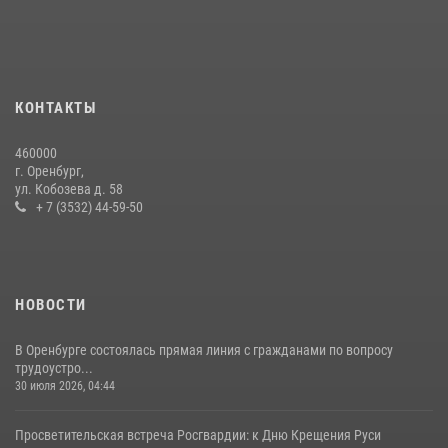
16 июля 2026, 10:15
Сотрудники Росгвардии в Оренбурге задержали женщину по
подозрению в хищении товара из магазина
11 июля 2026, 12:22
КОНТАКТЫ
В Оренбурге состоялась прямая линия с гражданами по вопросу
460000
трудоустройства на службу в Росгвардию и поступления в
г. Оренбург,
ведомственные институты
ул. Кобозева д. 58
+ 7 (3532) 44-59-50
30 июля 2026, 04:44
НОВОСТИ
В Оренбурге состоялась прямая линия с гражданами по вопросу
трудоустро...
30 июля 2026, 04:44
Просветительская встреча Росгвардии: к Дню Крещения Руси