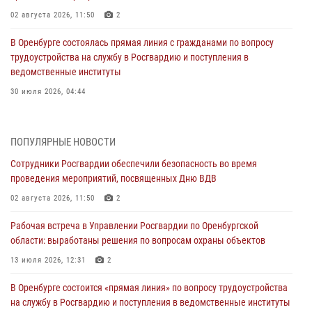
02 августа 2026, 11:50
2
В Оренбурге состоялась прямая линия с гражданами по вопросу
трудоустройства на службу в Росгвардию и поступления в
ведомственные институты
30 июля 2026, 04:44
Просветительская встреча Росгвардии: к Дню Крещения Руси
28 июля 2026, 09:41
1
ПОПУЛЯРНЫЕ НОВОСТИ
Сотрудники Росгвардии обеспечили безопасность во время
Росгвардейцы обеспечили правопорядок на праздновании Дня
проведения мероприятий, посвященных Дню ВДВ
ВМФ в Оренбурге
02 августа 2026, 11:50
2
27 июля 2026, 14:36
2
Рабочая встреча в Управлении Росгвардии по Оренбургской
Росгвардейцы предотвратили трагедию: спасен мужчина в тяжелой
области: выработаны решения по вопросам охраны объектов
жизненной ситуации (ВИДЕО)
13 июля 2026, 12:31
2
26 июля 2026, 14:45
1
В Оренбурге состоится «прямая линия» по вопросу трудоустройства
Росгвардейцы Оренбургской области проверили готовность детских
на службу в Росгвардию и поступления в ведомственные институты
образовательных учреждений к новому учебному году