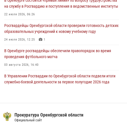
В Оренбурге состоится «прямая линия» по вопросу трудоустройства
Росгвардейцы Оренбургской области проверили готовность детских
на службу в Росгвардию и поступления в ведомственные институты
образовательных учреждений к новому учебному году
22 июля 2026, 06:26
24 июля 2026, 12:25
1
Росгвардейцы Оренбургской области проверили готовность детских
При силовой поддержке ОМОН «Кобра» Росгвардии в Оренбурге
образовательных учреждений к новому учебному году
проведён рейд по строительным объектам
24 июля 2026, 12:25
1
23 июля 2026, 10:47
В Оренбурге росгвардейцы обеспечили правопорядок во время
проведения футбольного матча
03 августа 2026, 16:40
В Управлении Росгвардии по Оренбургской области подвели итоги
служебно-боевой деятельности за первое полугодие 2026 года
17 июля 2026, 11:30
4
Росгвардейцы задержали нетрезвого мужчину, который ворвался к
соседу с ножом
Прокуратура Оренбургской области
14 июля 2026, 10:43
Официальный сайт
Сотрудники Росгвардии в Оренбурге задержали женщину по