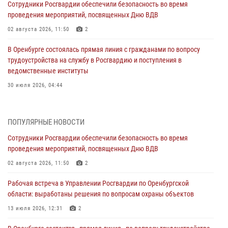
Сотрудники Росгвардии обеспечили безопасность во время
проведения мероприятий, посвященных Дню ВДВ
02 августа 2026, 11:50
2
В Оренбурге состоялась прямая линия с гражданами по вопросу
трудоустройства на службу в Росгвардию и поступления в
ведомственные институты
30 июля 2026, 04:44
Просветительская встреча Росгвардии: к Дню Крещения Руси
28 июля 2026, 09:41
1
ПОПУЛЯРНЫЕ НОВОСТИ
Сотрудники Росгвардии обеспечили безопасность во время
Росгвардейцы обеспечили правопорядок на праздновании Дня
проведения мероприятий, посвященных Дню ВДВ
ВМФ в Оренбурге
02 августа 2026, 11:50
2
27 июля 2026, 14:36
2
Рабочая встреча в Управлении Росгвардии по Оренбургской
Росгвардейцы предотвратили трагедию: спасен мужчина в тяжелой
области: выработаны решения по вопросам охраны объектов
жизненной ситуации (ВИДЕО)
13 июля 2026, 12:31
2
26 июля 2026, 14:45
1