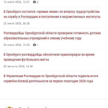
13 июля 2026, 12:31
2
26 июля 2026, 14:45
1
В Оренбурге состоится «прямая линия» по вопросу трудоустройства
Росгвардейцы Оренбургской области проверили готовность детских
на службу в Росгвардию и поступления в ведомственные институты
образовательных учреждений к новому учебному году
22 июля 2026, 06:26
24 июля 2026, 12:25
1
Росгвардейцы Оренбургской области проверили готовность детских
При силовой поддержке ОМОН «Кобра» Росгвардии в Оренбурге
образовательных учреждений к новому учебному году
проведён рейд по строительным объектам
24 июля 2026, 12:25
1
23 июля 2026, 10:47
В Оренбурге росгвардейцы обеспечили правопорядок во время
проведения футбольного матча
03 августа 2026, 16:40
В Управлении Росгвардии по Оренбургской области подвели итоги
служебно-боевой деятельности за первое полугодие 2026 года
17 июля 2026, 11:30
4
Росгвардейцы задержали нетрезвого мужчину, который ворвался к
соседу с ножом