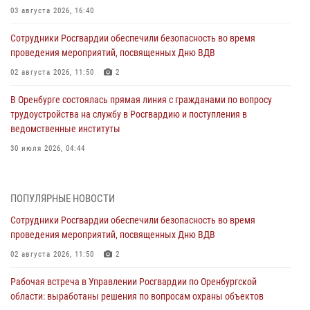
03 августа 2026, 16:40
Сотрудники Росгвардии обеспечили безопасность во время
проведения мероприятий, посвященных Дню ВДВ
02 августа 2026, 11:50
2
В Оренбурге состоялась прямая линия с гражданами по вопросу
трудоустройства на службу в Росгвардию и поступления в
ведомственные институты
30 июля 2026, 04:44
Просветительская встреча Росгвардии: к Дню Крещения Руси
28 июля 2026, 09:41
1
ПОПУЛЯРНЫЕ НОВОСТИ
Сотрудники Росгвардии обеспечили безопасность во время
Росгвардейцы обеспечили правопорядок на праздновании Дня
проведения мероприятий, посвященных Дню ВДВ
ВМФ в Оренбурге
02 августа 2026, 11:50
2
27 июля 2026, 14:36
2
Рабочая встреча в Управлении Росгвардии по Оренбургской
Росгвардейцы предотвратили трагедию: спасен мужчина в тяжелой
области: выработаны решения по вопросам охраны объектов
жизненной ситуации (ВИДЕО)