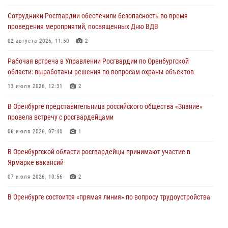
образовательных учреждений к новому учебному году
Сотрудники Росгвардии обеспечили безопасность во время
24 июля 2026, 12:25
1
проведения мероприятий, посвященных Дню ВДВ
При силовой поддержке ОМОН «Кобра» Росгвардии в Оренбурге
02 августа 2026, 11:50
2
проведён рейд по строительным объектам
Рабочая встреча в Управлении Росгвардии по Оренбургской
23 июля 2026, 10:47
области: выработаны решения по вопросам охраны объектов
Итоги работы Управления вневедомственной охраны Росгвардии
13 июля 2026, 12:31
2
по Оренбургской области за первое полугодие 2026 года
В Оренбурге представительница российского общества «Знание»
23 июля 2026, 10:34
провела встречу с росгвардейцами
06 июля 2026, 07:40
1
В Оренбургской области росгвардейцы принимают участие в
Ярмарке вакансий
07 июля 2026, 10:56
2
В Оренбурге состоится «прямая линия» по вопросу трудоустройства
на службу в Росгвардию и поступления в ведомственные институты
22 июля 2026, 06:26