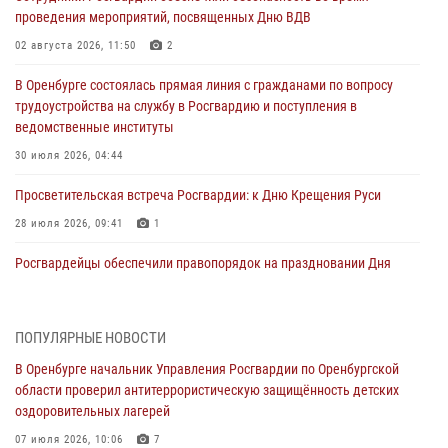
проведения мероприятий, посвященных Дню ВДВ
02 августа 2026, 11:50
2
В Оренбурге состоялась прямая линия с гражданами по вопросу
трудоустройства на службу в Росгвардию и поступления в
ведомственные институты
30 июля 2026, 04:44
Просветительская встреча Росгвардии: к Дню Крещения Руси
28 июля 2026, 09:41
1
Росгвардейцы обеспечили правопорядок на праздновании Дня
ВМФ в Оренбурге
27 июля 2026, 14:36
2
ПОПУЛЯРНЫЕ НОВОСТИ
Росгвардейцы предотвратили трагедию: спасен мужчина в тяжелой
В Оренбурге начальник Управления Росгвардии по Оренбургской
жизненной ситуации (ВИДЕО)
области проверил антитеррористическую защищённость детских
26 июля 2026, 14:45
1
оздоровительных лагерей
Росгвардейцы Оренбургской области проверили готовность детских
07 июля 2026, 10:06
7