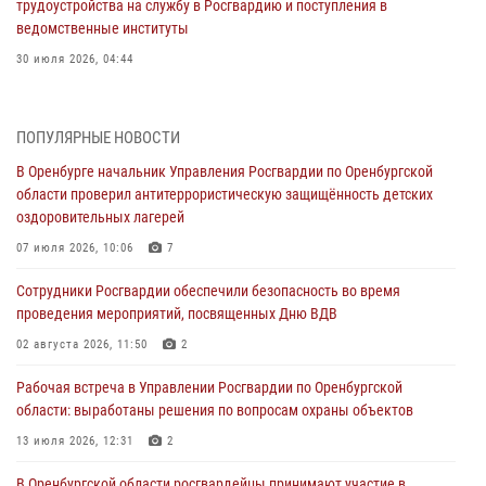
трудоустройства на службу в Росгвардию и поступления в
ведомственные институты
30 июля 2026, 04:44
Просветительская встреча Росгвардии: к Дню Крещения Руси
28 июля 2026, 09:41
1
ПОПУЛЯРНЫЕ НОВОСТИ
В Оренбурге начальник Управления Росгвардии по Оренбургской
Росгвардейцы обеспечили правопорядок на праздновании Дня
области проверил антитеррористическую защищённость детских
ВМФ в Оренбурге
оздоровительных лагерей
27 июля 2026, 14:36
2
07 июля 2026, 10:06
7
Росгвардейцы предотвратили трагедию: спасен мужчина в тяжелой
Сотрудники Росгвардии обеспечили безопасность во время
жизненной ситуации (ВИДЕО)
проведения мероприятий, посвященных Дню ВДВ
26 июля 2026, 14:45
1
02 августа 2026, 11:50
2
Росгвардейцы Оренбургской области проверили готовность детских
Рабочая встреча в Управлении Росгвардии по Оренбургской
образовательных учреждений к новому учебному году
области: выработаны решения по вопросам охраны объектов
24 июля 2026, 12:25
1
13 июля 2026, 12:31
2
При силовой поддержке ОМОН «Кобра» Росгвардии в Оренбурге
В Оренбургской области росгвардейцы принимают участие в