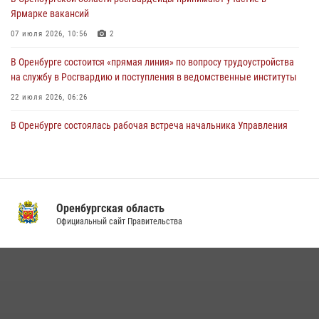
проведён рейд по строительным объектам
Ярмарке вакансий
23 июля 2026, 10:47
07 июля 2026, 10:56
2
В Оренбурге состоится «прямая линия» по вопросу трудоустройства
на службу в Росгвардию и поступления в ведомственные институты
22 июля 2026, 06:26
В Оренбурге состоялась рабочая встреча начальника Управления
Росгвардии по Оренбургской области и командующего 31 ракетной
армией
08 июля 2026, 13:07
Росгвардейцы Оренбургской области проверили готовность детских
Оренбургская область
образовательных учреждений к новому учебному году
Официальный сайт Правительства
24 июля 2026, 12:25
1
Семья, верность долгу: история росгвардейцев Печенкиных
08 июля 2026, 12:58
4
В Оренбурге росгвардейцы обеспечили правопорядок во время