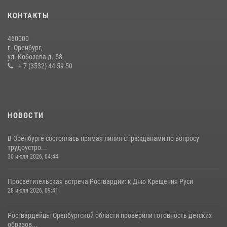
проведения футбольного матча
КОНТАКТЫ
03 августа 2026, 16:40
460000
День образования финансово-экономической службы Росгвардии
г. Оренбург,
ул. Кобозева д. 58
06 июля 2026, 14:45
2
+ 7 (3532) 44-59-50
НОВОСТИ
В Оренбурге состоялась прямая линия с гражданами по вопросу
трудоустро...
30 июля 2026, 04:44
Просветительская встреча Росгвардии: к Дню Крещения Руси
28 июля 2026, 09:41
Росгвардейцы Оренбургской области проверили готовность детских
образов...