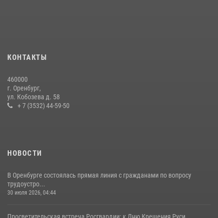
17 июля 2026, 11:30
4
Росгвардейцы задержали нетрезвого мужчину, который ворвался к
соседу с ножом
14 июля 2026, 10:43
КОНТАКТЫ
При силовой поддержке ОМОН «Кобра» Росгвардии в Оренбурге
460000
проведён рейд по строительным объектам
г. Оренбург,
ул. Кобозева д. 58
23 июля 2026, 10:47
+ 7 (3532) 44-59-50
НОВОСТИ
В Оренбурге состоялась прямая линия с гражданами по вопросу
трудоустро...
30 июля 2026, 04:44
Просветительская встреча Росгвардии: к Дню Крещения Руси