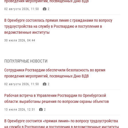
проведения мероприятий, посвященных Дню ВДВ
02 августа 2026, 11:50
2
В Оренбурге состоялась прямая линия с гражданами по вопросу
трудоустройства на службу в Росгвардию и поступления в
ведомственные институты
30 июля 2026, 04:44
Просветительская встреча Росгвардии: к Дню Крещения Руси
28 июля 2026, 09:41
1
ПОПУЛЯРНЫЕ НОВОСТИ
Сотрудники Росгвардии обеспечили безопасность во время
Росгвардейцы обеспечили правопорядок на праздновании Дня
проведения мероприятий, посвященных Дню ВДВ
ВМФ в Оренбурге
02 августа 2026, 11:50
2
27 июля 2026, 14:36
2
Рабочая встреча в Управлении Росгвардии по Оренбургской
Росгвардейцы предотвратили трагедию: спасен мужчина в тяжелой
области: выработаны решения по вопросам охраны объектов
жизненной ситуации (ВИДЕО)
13 июля 2026, 12:31
2
26 июля 2026, 14:45
1
В Оренбурге состоится «прямая линия» по вопросу трудоустройства
Росгвардейцы Оренбургской области проверили готовность детских
на службу в Росгвардию и поступления в ведомственные институты
образовательных учреждений к новому учебному году