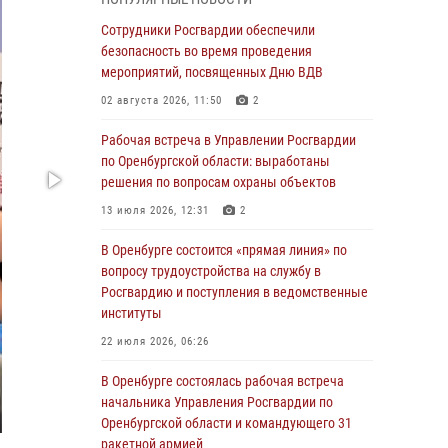
гражданами по вопросу трудоустройства на
службу в Росгвардию и поступления в
Сотрудники Росгвардии обеспечили
ведомственные институты
безопасность во время проведения
мероприятий, посвященных Дню ВДВ
30 июля 2026, 04:44
02 августа 2026, 11:50
2
Просветительская встреча Росгвардии: к
Дню Крещения Руси
Рабочая встреча в Управлении Росгвардии
по Оренбургской области: выработаны
28 июля 2026, 09:41
1
решения по вопросам охраны объектов
Росгвардейцы обеспечили правопорядок на
13 июля 2026, 12:31
2
праздновании Дня ВМФ в Оренбурге
В Оренбурге состоится «прямая линия» по
27 июля 2026, 14:36
2
вопросу трудоустройства на службу в
Росгвардейцы предотвратили трагедию:
Росгвардию и поступления в ведомственные
спасен мужчина в тяжелой жизненной
институты
ситуации (ВИДЕО)
22 июля 2026, 06:26
26 июля 2026, 14:45
1
В Оренбурге состоялась рабочая встреча
Росгвардейцы Оренбургской области
начальника Управления Росгвардии по
проверили готовность детских
Оренбургской области и командующего 31
образовательных учреждений к новому
ракетной армией