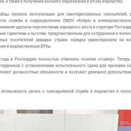
ии, а также о получении высшего образования в ВУЗах ведомства.
ейцы провели консультации для заинтересованных соискателей, 
ости службы в подразделениях ОМОН «Кобра» и вневедомственн
нимание уделили перспективам карьерного роста в структуре Росгвард
ым гарантиям и льготам, предусмотренным для сотрудников и воен
Юных посетителей ярмарки стражи порядка ориентировали на в
ния в ведомственные ВУЗы.
 года в Росгвардии полностью отменено понятие «стажер». Теперь
трудников с установлением испытательного срока для проверки со
лняют должностные обязанности и получают денежное довольстви
 возможность узнать о повседневной службе в ведомстве и попо