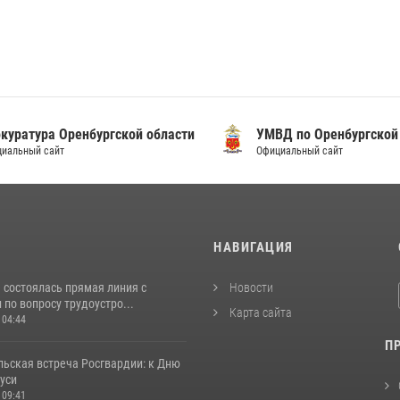
уратура Оренбургской области
УМВД по Оренбургской о
альный сайт
Официальный сайт
И
НАВИГАЦИЯ
 состоялась прямая линия с
Новости
по вопросу трудоустро...
Карта сайта
 04:44
П
льская встреча Росгвардии: к Дню
уси
 09:41