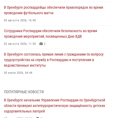
В Оренбурге росгвардейцы обеспечили правопорядок во время
проведения футбольного матча
03 августа 2026, 16:40
Сотрудники Росгвардии обеспечили безопасность во время
проведения мероприятий, посвященных Дню ВДВ
02 августа 2026, 11:50
2
В Оренбурге состоялась прямая линия с гражданами по вопросу
трудоустройства на службу в Росгвардию и поступления в
ведомственные институты
30 июля 2026, 04:44
Просветительская встреча Росгвардии: к Дню Крещения Руси
28 июля 2026, 09:41
1
ПОПУЛЯРНЫЕ НОВОСТИ
В Оренбурге начальник Управления Росгвардии по Оренбургской
Росгвардейцы обеспечили правопорядок на праздновании Дня
области проверил антитеррористическую защищённость детских
ВМФ в Оренбурге
оздоровительных лагерей
27 июля 2026, 14:36
2