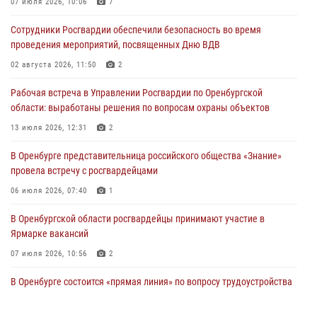
07 июля 2026, 10:06
7
Росгвардейцы предотвратили трагедию: спасен мужчина в тяжелой
Сотрудники Росгвардии обеспечили безопасность во время
жизненной ситуации (ВИДЕО)
проведения мероприятий, посвященных Дню ВДВ
26 июля 2026, 14:45
1
02 августа 2026, 11:50
2
Росгвардейцы Оренбургской области проверили готовность детских
Рабочая встреча в Управлении Росгвардии по Оренбургской
образовательных учреждений к новому учебному году
области: выработаны решения по вопросам охраны объектов
24 июля 2026, 12:25
1
13 июля 2026, 12:31
2
При силовой поддержке ОМОН «Кобра» Росгвардии в Оренбурге
В Оренбурге представительница российского общества «Знание»
проведён рейд по строительным объектам
провела встречу с росгвардейцами
23 июля 2026, 10:47
06 июля 2026, 07:40
1
В Оренбургской области росгвардейцы принимают участие в
Ярмарке вакансий
07 июля 2026, 10:56
2
В Оренбурге состоится «прямая линия» по вопросу трудоустройства
на службу в Росгвардию и поступления в ведомственные институты
22 июля 2026, 06:26