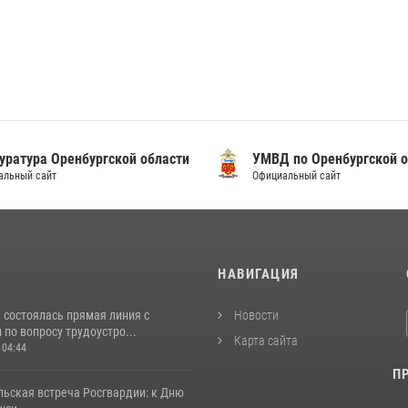
уратура Оренбургской области
УМВД по Оренбургской о
альный сайт
Официальный сайт
И
НАВИГАЦИЯ
 состоялась прямая линия с
Новости
по вопросу трудоустро...
Карта сайта
 04:44
П
льская встреча Росгвардии: к Дню