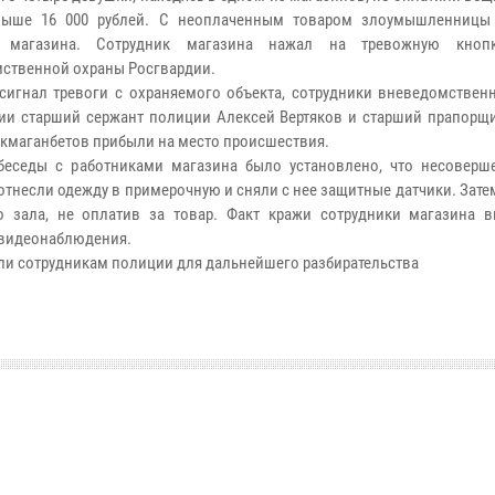
выше 16 000 рублей. С неоплаченным товаром злоумышленницы
 магазина. Сотрудник магазина нажал на тревожную кноп
ственной охраны Росгвардии.
сигнал тревоги с охраняемого объекта, сотрудники вневедомствен
ии старший сержант полиции Алексей Вертяков и старший прапорщ
икмаганбетов прибыли на место происшествия.
еседы с работниками магазина было установлено, что несоверш
отнесли одежду в примерочную и сняли с нее защитные датчики. Зат
о зала, не оплатив за товар. Факт кражи сотрудники магазина 
видеонаблюдения.
ли сотрудникам полиции для дальнейшего разбирательства