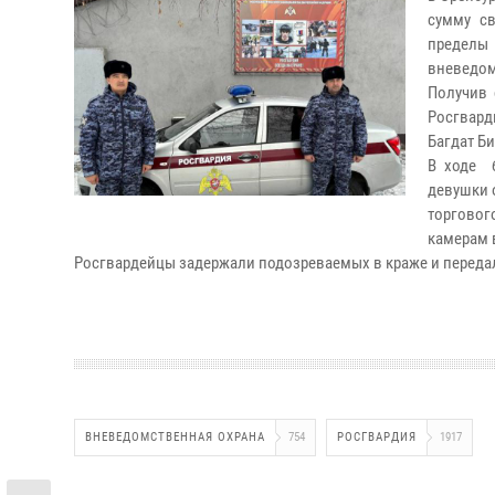
сумму с
пределы
вневедом
Получив 
Росгвард
Багдат Б
В ходе б
девушки 
торговог
камерам 
Росгвардейцы задержали подозреваемых в краже и переда
ВНЕВЕДОМСТВЕННАЯ ОХРАНА
754
РОСГВАРДИЯ
1917