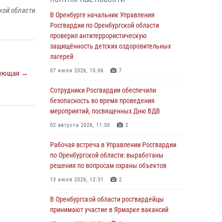
гражданами по вопросу трудоустройства на
кой области
службу в Росгвардию и поступления в
В Оренбурге начальник Управления
ведомственные институты
Росгвардии по Оренбургской области
проверил антитеррористическую
30 июля 2026, 04:44
защищённость детских оздоровительных
Просветительская встреча Росгвардии: к
лагерей
Дню Крещения Руси
07 июля 2026, 10:06
7
ующая →
28 июля 2026, 09:41
1
Сотрудники Росгвардии обеспечили
Росгвардейцы обеспечили правопорядок на
безопасность во время проведения
праздновании Дня ВМФ в Оренбурге
мероприятий, посвященных Дню ВДВ
27 июля 2026, 14:36
2
02 августа 2026, 11:50
2
Росгвардейцы предотвратили трагедию:
Рабочая встреча в Управлении Росгвардии
спасен мужчина в тяжелой жизненной
по Оренбургской области: выработаны
ситуации (ВИДЕО)
решения по вопросам охраны объектов
26 июля 2026, 14:45
1
13 июля 2026, 12:31
2
Росгвардейцы Оренбургской области
В Оренбургской области росгвардейцы
проверили готовность детских
принимают участие в Ярмарке вакансий
образовательных учреждений к новому