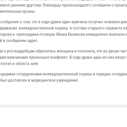
жевое ранение другому. Очевидцы произошедшего сообщили о проис
анительные органы.
сообщение о том, что в ходе драки один мужчина получил ножевое ран
адержания вневедомственной охраны в составе старшего сержанта п
Седова и прапорщика полиции Ивана Белякова немедленно выехала 
й в сообщении адрес.
де к росгвардейцам обратилась женщина и пояснила, что во дворе ча
умя мужчинами произошел конфликт. В ходе драки один из них кинул
 попал в область шеи.
 задержан сотрудниками вневедомственной охраны и передан сотрудн
 был доставлен в медицинское учреждение.