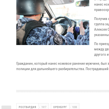
нанес но
правоохр
Получив 
группа з
Алексея 
указанны
По приез
между дв
другого и
Гражданин, который нанес ножевое ранение мужчине, был
полиции для дальнейшего разбирательства. Пострадавший
РОСГВАРДИЯ
1917
ОРЕНБУРГ
1038