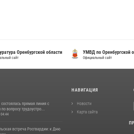
уратура Оренбургской области
УМВД по Оренбургской о
альный сайт
Официальный сайт
И
НАВИГАЦИЯ
 состоялась прямая линия с
Новости
по вопросу трудоустро...
Карта сайта
 04:44
П
льская встреча Росгвардии: к Дню