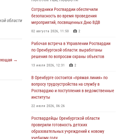
гражданами по вопросу трудоустройства на
службу в Росгвардию и поступления в
Сотрудники Росгвардии обеспечили
ведомственные институты
безопасность во время проведения
кой области
мероприятий, посвященных Дню ВДВ
30 июля 2026, 04:44
02 августа 2026, 11:50
2
Просветительская встреча Росгвардии: к
Дню Крещения Руси
Рабочая встреча в Управлении Росгвардии
по Оренбургской области: выработаны
28 июля 2026, 09:41
1
решения по вопросам охраны объектов
ующая →
Росгвардейцы обеспечили правопорядок на
13 июля 2026, 12:31
2
праздновании Дня ВМФ в Оренбурге
В Оренбурге состоится «прямая линия» по
27 июля 2026, 14:36
2
вопросу трудоустройства на службу в
Росгвардейцы предотвратили трагедию:
Росгвардию и поступления в ведомственные
спасен мужчина в тяжелой жизненной
институты
ситуации (ВИДЕО)
22 июля 2026, 06:26
26 июля 2026, 14:45
1
Росгвардейцы Оренбургской области
Росгвардейцы Оренбургской области
проверили готовность детских
проверили готовность детских
образовательных учреждений к новому
образовательных учреждений к новому
учебному году