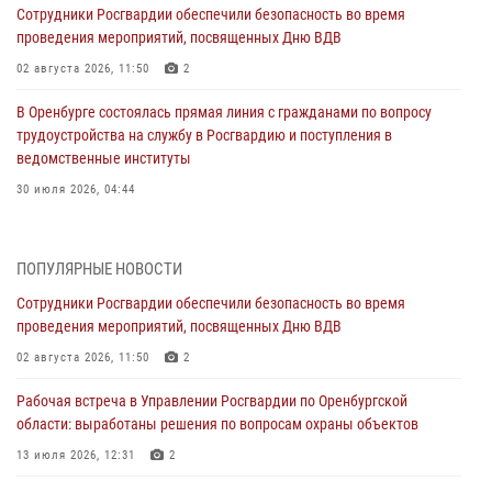
Сотрудники Росгвардии обеспечили безопасность во время
проведения мероприятий, посвященных Дню ВДВ
02 августа 2026, 11:50
2
В Оренбурге состоялась прямая линия с гражданами по вопросу
трудоустройства на службу в Росгвардию и поступления в
ведомственные институты
30 июля 2026, 04:44
Просветительская встреча Росгвардии: к Дню Крещения Руси
28 июля 2026, 09:41
1
ПОПУЛЯРНЫЕ НОВОСТИ
Сотрудники Росгвардии обеспечили безопасность во время
Росгвардейцы обеспечили правопорядок на праздновании Дня
проведения мероприятий, посвященных Дню ВДВ
ВМФ в Оренбурге
02 августа 2026, 11:50
2
27 июля 2026, 14:36
2
Рабочая встреча в Управлении Росгвардии по Оренбургской
Росгвардейцы предотвратили трагедию: спасен мужчина в тяжелой
области: выработаны решения по вопросам охраны объектов
жизненной ситуации (ВИДЕО)
13 июля 2026, 12:31
2
26 июля 2026, 14:45
1