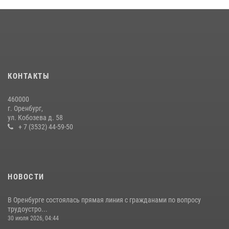
Сотрудники Росгвардии в Оренбурге задержали женщину по
подозрению в хищении товара из магазина
11 июля 2026, 12:22
При силовой поддержке ОМОН «Кобра» Росгвардии в Оренбурге
проведён рейд по строительным объектам
23 июля 2026, 10:47
КОНТАКТЫ
Просветительская встреча Росгвардии: к Дню Крещения Руси
460000
28 июля 2026, 09:41
1
г. Оренбург,
ул. Кобозева д. 58
+ 7 (3532) 44-59-50
НОВОСТИ
В Оренбурге состоялась прямая линия с гражданами по вопросу
трудоустро...
30 июля 2026, 04:44