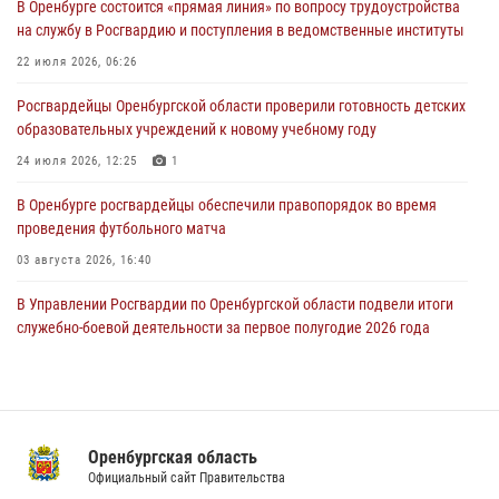
В Оренбурге состоится «прямая линия» по вопросу трудоустройства
Росгвардейцы Оренбургской области проверили готовность детских
на службу в Росгвардию и поступления в ведомственные институты
образовательных учреждений к новому учебному году
22 июля 2026, 06:26
24 июля 2026, 12:25
1
Росгвардейцы Оренбургской области проверили готовность детских
При силовой поддержке ОМОН «Кобра» Росгвардии в Оренбурге
образовательных учреждений к новому учебному году
проведён рейд по строительным объектам
24 июля 2026, 12:25
1
23 июля 2026, 10:47
В Оренбурге росгвардейцы обеспечили правопорядок во время
проведения футбольного матча
03 августа 2026, 16:40
В Управлении Росгвардии по Оренбургской области подвели итоги
служебно-боевой деятельности за первое полугодие 2026 года
17 июля 2026, 11:30
4
Росгвардейцы задержали нетрезвого мужчину, который ворвался к
соседу с ножом
Оренбургская область
14 июля 2026, 10:43
Официальный сайт Правительства