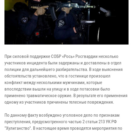
При силовой поддержке СОБР «Рось» Росгвардии несколько
участников инцидента были задержаны и доставлены в отдел
полиции для дальнейшего разбирательства. В ходе выяснения
обстоятельств установлено, что в гостинице произошел
конфликт между несколькими мужчинами, которые
впоследствии вышли на улицу и в ходе потасовки было
применено травматическое оружие. В результате его применения
одному из участников причинены телесные повреждения.
По данному факту возбуждено уголовное дело по признакам
преступления, предусмотренного частью 2 статьи 213 УК РФ
"Хулиганство". В настоящее время проводятся мероприятия по