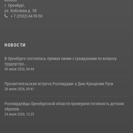
В Управлении Росгвардии по Оренбургской области подвели итоги
г. Оренбург,
служебно-боевой деятельности за первое полугодие 2026 года
ул. Кобозева д. 58
+ 7 (3532) 44-59-50
17 июля 2026, 11:30
4
НОВОСТИ
В Оренбурге состоялась прямая линия с гражданами по вопросу
трудоустро...
30 июля 2026, 04:44
Просветительская встреча Росгвардии: к Дню Крещения Руси
28 июля 2026, 09:41
Росгвардейцы Оренбургской области проверили готовность детских
образов...
24 июля 2026, 12:25