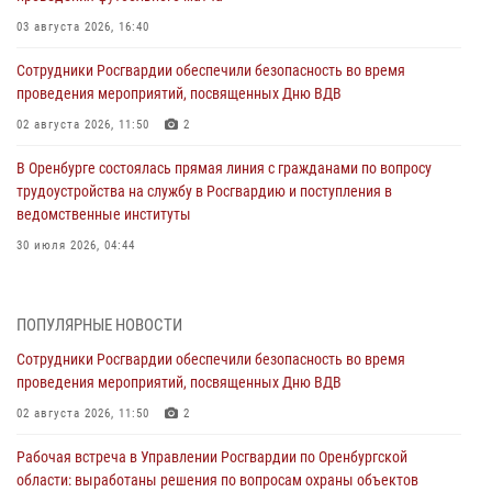
03 августа 2026, 16:40
Сотрудники Росгвардии обеспечили безопасность во время
проведения мероприятий, посвященных Дню ВДВ
02 августа 2026, 11:50
2
В Оренбурге состоялась прямая линия с гражданами по вопросу
трудоустройства на службу в Росгвардию и поступления в
ведомственные институты
30 июля 2026, 04:44
Просветительская встреча Росгвардии: к Дню Крещения Руси
28 июля 2026, 09:41
1
ПОПУЛЯРНЫЕ НОВОСТИ
Сотрудники Росгвардии обеспечили безопасность во время
Росгвардейцы обеспечили правопорядок на праздновании Дня
проведения мероприятий, посвященных Дню ВДВ
ВМФ в Оренбурге
02 августа 2026, 11:50
2
27 июля 2026, 14:36
2
Рабочая встреча в Управлении Росгвардии по Оренбургской
Росгвардейцы предотвратили трагедию: спасен мужчина в тяжелой
области: выработаны решения по вопросам охраны объектов
жизненной ситуации (ВИДЕО)