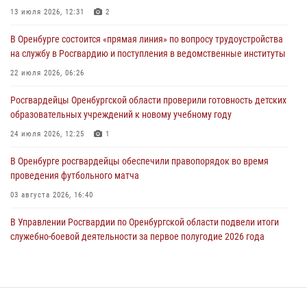
13 июля 2026, 12:31
2
26 июля 2026, 14:45
1
В Оренбурге состоится «прямая линия» по вопросу трудоустройства
Росгвардейцы Оренбургской области проверили готовность детских
на службу в Росгвардию и поступления в ведомственные институты
образовательных учреждений к новому учебному году
22 июля 2026, 06:26
24 июля 2026, 12:25
1
Росгвардейцы Оренбургской области проверили готовность детских
При силовой поддержке ОМОН «Кобра» Росгвардии в Оренбурге
образовательных учреждений к новому учебному году
проведён рейд по строительным объектам
24 июля 2026, 12:25
1
23 июля 2026, 10:47
В Оренбурге росгвардейцы обеспечили правопорядок во время
проведения футбольного матча
03 августа 2026, 16:40
В Управлении Росгвардии по Оренбургской области подвели итоги
служебно-боевой деятельности за первое полугодие 2026 года
17 июля 2026, 11:30
4
Росгвардейцы задержали нетрезвого мужчину, который ворвался к
соседу с ножом