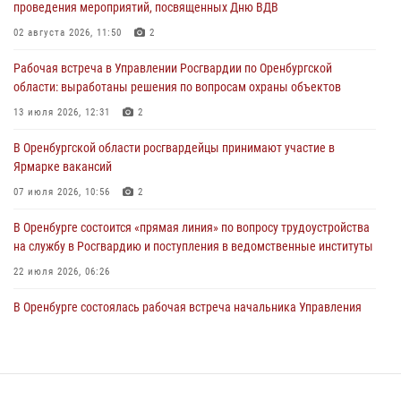
проведения мероприятий, посвященных Дню ВДВ
26 июля 2026, 14:45
1
02 августа 2026, 11:50
2
Росгвардейцы Оренбургской области проверили готовность детских
Рабочая встреча в Управлении Росгвардии по Оренбургской
образовательных учреждений к новому учебному году
области: выработаны решения по вопросам охраны объектов
24 июля 2026, 12:25
1
13 июля 2026, 12:31
2
При силовой поддержке ОМОН «Кобра» Росгвардии в Оренбурге
В Оренбургской области росгвардейцы принимают участие в
проведён рейд по строительным объектам
Ярмарке вакансий
23 июля 2026, 10:47
07 июля 2026, 10:56
2
В Оренбурге состоится «прямая линия» по вопросу трудоустройства
на службу в Росгвардию и поступления в ведомственные институты
22 июля 2026, 06:26
В Оренбурге состоялась рабочая встреча начальника Управления
Росгвардии по Оренбургской области и командующего 31 ракетной
армией
08 июля 2026, 13:07