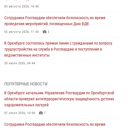
03 августа 2026, 16:40
Сотрудники Росгвардии обеспечили безопасность во время
проведения мероприятий, посвященных Дню ВДВ
02 августа 2026, 11:50
2
В Оренбурге состоялась прямая линия с гражданами по вопросу
трудоустройства на службу в Росгвардию и поступления в
ведомственные институты
30 июля 2026, 04:44
Просветительская встреча Росгвардии: к Дню Крещения Руси
28 июля 2026, 09:41
1
ПОПУЛЯРНЫЕ НОВОСТИ
В Оренбурге начальник Управления Росгвардии по Оренбургской
Росгвардейцы обеспечили правопорядок на праздновании Дня
области проверил антитеррористическую защищённость детских
ВМФ в Оренбурге
оздоровительных лагерей
27 июля 2026, 14:36
2
07 июля 2026, 10:06
7
Росгвардейцы предотвратили трагедию: спасен мужчина в тяжелой
Сотрудники Росгвардии обеспечили безопасность во время
жизненной ситуации (ВИДЕО)