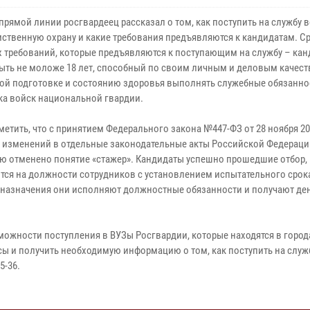
прямой линии росгвардеец рассказал о том, как поступить на службу 
ственную охрану и какие требования предъявляются к кандидатам. С
 требований, которые предъявляются к поступающим на службу – кан
ыть не моложе 18 лет, способный по своим личным и деловым качест
ой подготовке и состоянию здоровья выполнять служебные обязанно
ка войск национальной гвардии.
етить, что с принятием Федерального закона №447-ФЗ от 28 ноября 20
 изменений в отдельные законодательные акты Российской Федераци
ю отменено понятие «стажер». Кандидаты успешно прошедшие отбор,
тся на должности сотрудников с установлением испытательного срок
 назначения они исполняют должностные обязанности и получают де
ожности поступления в ВУЗы Росгвардии, которые находятся в город
осы и получить необходимую информацию о том, как поступить на служ
5-36.