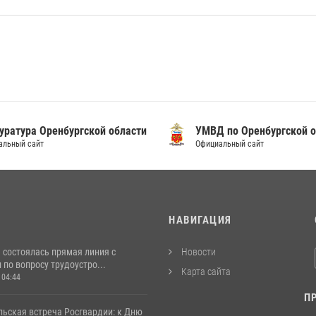
уратура Оренбургской области
УМВД по Оренбургской о
альный сайт
Официальный сайт
И
НАВИГАЦИЯ
 состоялась прямая линия с
Новости
по вопросу трудоустро...
Карта сайта
 04:44
П
льская встреча Росгвардии: к Дню