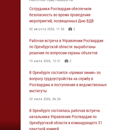
гражданами по вопросу трудоустройства на
службу в Росгвардию и поступления в
Сотрудники Росгвардии обеспечили
ведомственные институты
безопасность во время проведения
мероприятий, посвященных Дню ВДВ
30 июля 2026, 04:44
02 августа 2026, 11:50
2
Просветительская встреча Росгвардии: к
Дню Крещения Руси
Рабочая встреча в Управлении Росгвардии
по Оренбургской области: выработаны
28 июля 2026, 09:41
1
решения по вопросам охраны объектов
Росгвардейцы обеспечили правопорядок на
13 июля 2026, 12:31
2
праздновании Дня ВМФ в Оренбурге
В Оренбурге состоится «прямая линия» по
27 июля 2026, 14:36
2
вопросу трудоустройства на службу в
Росгвардейцы предотвратили трагедию:
Росгвардию и поступления в ведомственные
спасен мужчина в тяжелой жизненной
институты
ситуации (ВИДЕО)
22 июля 2026, 06:26
26 июля 2026, 14:45
1
В Оренбурге состоялась рабочая встреча
Росгвардейцы Оренбургской области
начальника Управления Росгвардии по
проверили готовность детских
Оренбургской области и командующего 31
образовательных учреждений к новому
ракетной армией