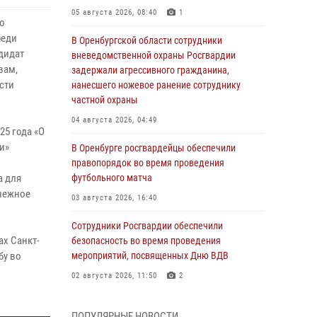
05 августа 2026, 08:40
1
во
реди
В Оренбургской области сотрудники
дидат
вневедомственной охраны Росгвардии
вам,
задержали агрессивного гражданина,
сти
нанесшего ножевое ранение сотруднику
частной охраны
04 августа 2026, 04:49
25 года «О
и»
В Оренбурге росгвардейцы обеспечили
правопорядок во время проведения
а для
футбольного матча
нежное
03 августа 2026, 16:40
Сотрудники Росгвардии обеспечили
ах Санкт-
безопасность во время проведения
бу во
мероприятий, посвященных Дню ВДВ
02 августа 2026, 11:50
2
В Оренбурге состоялась прямая линия с
ПОПУЛЯРНЫЕ НОВОСТИ