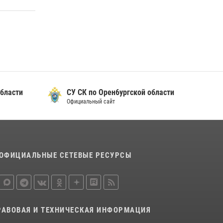
17 июля 2026, 11:30
4
Росгвардейцы задержали нетрезвого
мужчину, который ворвался к соседу с ножом
14 июля 2026, 10:43
Сотрудники Росгвардии в Оренбурге
задержали женщину по подозрению в
бласти
СУ СК по Орен6ургской области
хищении товара из магазина
Официальный сайт
11 июля 2026, 12:22
ОФИЦИАЛЬНЫЕ СЕТЕВЫЕ РЕСУРСЫ
РАВОВАЯ И ТЕХНИЧЕСКАЯ ИНФОРМАЦИЯ