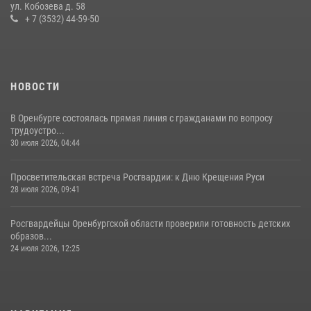
служебно-боевой деятельности за первое полугодие 2026 года
ул. Кобозева д. 58
+ 7 (3532) 44-59-50
17 июля 2026, 11:30
4
НОВОСТИ
В Оренбурге состоялась прямая линия с гражданами по вопросу
трудоустро...
30 июля 2026, 04:44
Просветительская встреча Росгвардии: к Дню Крещения Руси
28 июля 2026, 09:41
Росгвардейцы Оренбургской области проверили готовность детских
образов...
24 июля 2026, 12:25