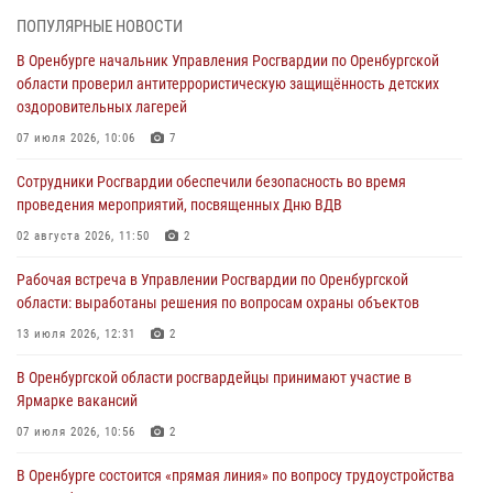
28 июля 2026, 09:41
1
ПОПУЛЯРНЫЕ НОВОСТИ
В Оренбурге начальник Управления Росгвардии по Оренбургской
Росгвардейцы обеспечили правопорядок на праздновании Дня
области проверил антитеррористическую защищённость детских
ВМФ в Оренбурге
оздоровительных лагерей
27 июля 2026, 14:36
2
07 июля 2026, 10:06
7
Росгвардейцы предотвратили трагедию: спасен мужчина в тяжелой
Сотрудники Росгвардии обеспечили безопасность во время
жизненной ситуации (ВИДЕО)
проведения мероприятий, посвященных Дню ВДВ
26 июля 2026, 14:45
1
02 августа 2026, 11:50
2
Росгвардейцы Оренбургской области проверили готовность детских
Рабочая встреча в Управлении Росгвардии по Оренбургской
образовательных учреждений к новому учебному году
области: выработаны решения по вопросам охраны объектов
24 июля 2026, 12:25
1
13 июля 2026, 12:31
2
При силовой поддержке ОМОН «Кобра» Росгвардии в Оренбурге
В Оренбургской области росгвардейцы принимают участие в
проведён рейд по строительным объектам
Ярмарке вакансий
23 июля 2026, 10:47
07 июля 2026, 10:56
2
В Оренбурге состоится «прямая линия» по вопросу трудоустройства