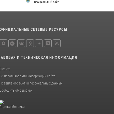
Официальный сайт
Начальник Управления Росгвардии по
Оренбургской области провёл рабочую
встречу с ректором ОГУ
16 июля 2026, 10:15
ОФИЦИАЛЬНЫЕ СЕТЕВЫЕ РЕСУРСЫ
При силовой поддержке ОМОН «Кобра»
Росгвардии в Оренбурге проведён рейд по
строительным объектам
23 июля 2026, 10:47
РАВОВАЯ И ТЕХНИЧЕСКАЯ ИНФОРМАЦИЯ
О сайте
Об использовании информации сайта
Правила обработки персональных данных
Сообщить об ошибках