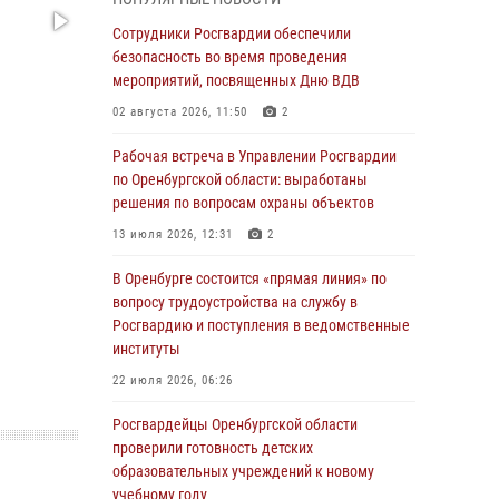
гражданами по вопросу трудоустройства на
службу в Росгвардию и поступления в
Сотрудники Росгвардии обеспечили
ведомственные институты
безопасность во время проведения
мероприятий, посвященных Дню ВДВ
30 июля 2026, 04:44
02 августа 2026, 11:50
2
Просветительская встреча Росгвардии: к
Дню Крещения Руси
Рабочая встреча в Управлении Росгвардии
по Оренбургской области: выработаны
28 июля 2026, 09:41
1
решения по вопросам охраны объектов
Росгвардейцы обеспечили правопорядок на
13 июля 2026, 12:31
2
праздновании Дня ВМФ в Оренбурге
В Оренбурге состоится «прямая линия» по
27 июля 2026, 14:36
2
вопросу трудоустройства на службу в
Росгвардейцы предотвратили трагедию:
Росгвардию и поступления в ведомственные
спасен мужчина в тяжелой жизненной
институты
ситуации (ВИДЕО)
22 июля 2026, 06:26
26 июля 2026, 14:45
1
Росгвардейцы Оренбургской области
Росгвардейцы Оренбургской области
проверили готовность детских
проверили готовность детских
образовательных учреждений к новому
образовательных учреждений к новому
учебному году