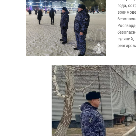
года, со
взаимоде
безопасн
Росгвар
безопасн
гуляний,
реагиров