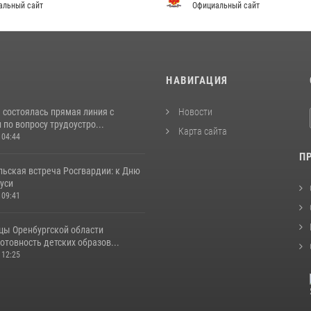
альный сайт
Официальный сайт
И
НАВИГАЦИЯ
 состоялась прямая линия с
Новости
по вопросу трудоустро...
Карта сайта
 04:44
П
льская встреча Росгвардии: к Дню
уси
 09:41
цы Оренбургской области
отовность детских образов...
 12:25