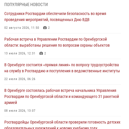
28 июля 2026, 09:41
1
ПОПУЛЯРНЫЕ НОВОСТИ
Сотрудники Росгвардии обеспечили безопасность во время
Росгвардейцы обеспечили правопорядок на праздновании Дня
проведения мероприятий, посвященных Дню ВДВ
ВМФ в Оренбурге
02 августа 2026, 11:50
2
27 июля 2026, 14:36
2
Рабочая встреча в Управлении Росгвардии по Оренбургской
Росгвардейцы предотвратили трагедию: спасен мужчина в тяжелой
области: выработаны решения по вопросам охраны объектов
жизненной ситуации (ВИДЕО)
13 июля 2026, 12:31
2
26 июля 2026, 14:45
1
В Оренбурге состоится «прямая линия» по вопросу трудоустройства
Росгвардейцы Оренбургской области проверили готовность детских
на службу в Росгвардию и поступления в ведомственные институты
образовательных учреждений к новому учебному году
22 июля 2026, 06:26
24 июля 2026, 12:25
1
В Оренбурге состоялась рабочая встреча начальника Управления
При силовой поддержке ОМОН «Кобра» Росгвардии в Оренбурге
Росгвардии по Оренбургской области и командующего 31 ракетной
проведён рейд по строительным объектам
армией
23 июля 2026, 10:47
08 июля 2026, 13:07
Росгвардейцы Оренбургской области проверили готовность детских
образовательных учреждений к новому учебному году