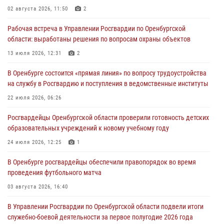
02 августа 2026, 11:50
2
27 июля 2026, 14:36
2
Рабочая встреча в Управлении Росгвардии по Оренбургской
Росгвардейцы предотвратили трагедию: спасен мужчина в тяжелой
области: выработаны решения по вопросам охраны объектов
жизненной ситуации (ВИДЕО)
13 июля 2026, 12:31
2
26 июля 2026, 14:45
1
В Оренбурге состоится «прямая линия» по вопросу трудоустройства
Росгвардейцы Оренбургской области проверили готовность детских
на службу в Росгвардию и поступления в ведомственные институты
образовательных учреждений к новому учебному году
22 июля 2026, 06:26
24 июля 2026, 12:25
1
Росгвардейцы Оренбургской области проверили готовность детских
При силовой поддержке ОМОН «Кобра» Росгвардии в Оренбурге
образовательных учреждений к новому учебному году
проведён рейд по строительным объектам
24 июля 2026, 12:25
1
23 июля 2026, 10:47
В Оренбурге росгвардейцы обеспечили правопорядок во время
проведения футбольного матча
03 августа 2026, 16:40
В Управлении Росгвардии по Оренбургской области подвели итоги
служебно-боевой деятельности за первое полугодие 2026 года