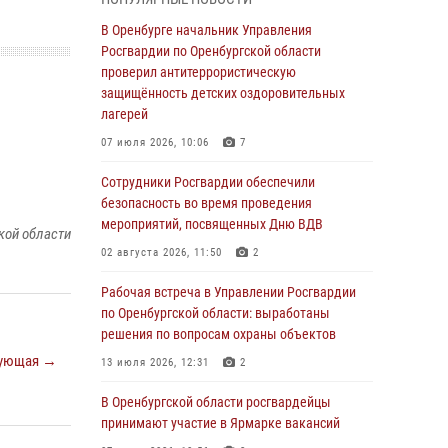
гражданами по вопросу трудоустройства на
службу в Росгвардию и поступления в
В Оренбурге начальник Управления
ведомственные институты
Росгвардии по Оренбургской области
проверил антитеррористическую
30 июля 2026, 04:44
защищённость детских оздоровительных
Просветительская встреча Росгвардии: к
лагерей
Дню Крещения Руси
07 июля 2026, 10:06
7
28 июля 2026, 09:41
1
Сотрудники Росгвардии обеспечили
Росгвардейцы обеспечили правопорядок на
безопасность во время проведения
праздновании Дня ВМФ в Оренбурге
мероприятий, посвященных Дню ВДВ
кой области
27 июля 2026, 14:36
2
02 августа 2026, 11:50
2
Росгвардейцы предотвратили трагедию:
Рабочая встреча в Управлении Росгвардии
спасен мужчина в тяжелой жизненной
по Оренбургской области: выработаны
ситуации (ВИДЕО)
решения по вопросам охраны объектов
ующая →
26 июля 2026, 14:45
1
13 июля 2026, 12:31
2
Росгвардейцы Оренбургской области
В Оренбургской области росгвардейцы
проверили готовность детских
принимают участие в Ярмарке вакансий
образовательных учреждений к новому