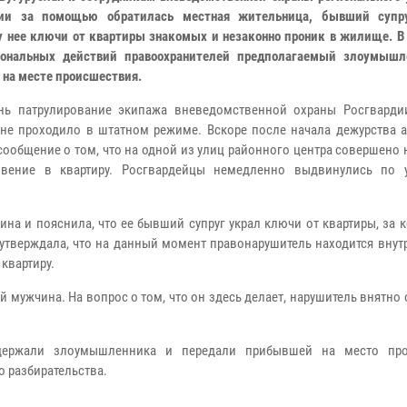
дии за помощью обратилась местная жительница, бывший супр
у нее ключи от квартиры знакомых и незаконно проник в жилище. В
иональных действий правоохранителей предполагаемый злоумыш
 на месте происшествия.
нь патрулирование экипажа вневедомственной охраны Росгварди
ане проходило в штатном режиме. Вскоре после начала дежурства а
сообщение о том, что на одной из улиц районного центра совершено
овение в квартиру. Росгвардейцы немедленно выдвинулись по 
на и пояснила, что ее бывший супруг украл ключи от квартиры, за 
 утверждала, что на данный момент правонарушитель находится вну
квартиру.
мужчина. На вопрос о том, что он здесь делает, нарушитель внятно 
адержали злоумышленника и передали прибывшей на место про
 разбирательства.