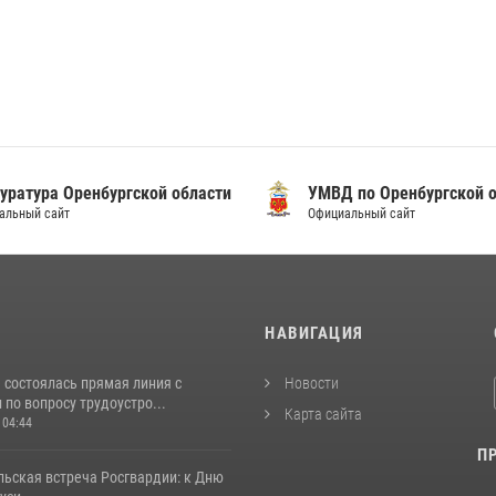
уратура Оренбургской области
УМВД по Оренбургской о
альный сайт
Официальный сайт
И
НАВИГАЦИЯ
 состоялась прямая линия с
Новости
по вопросу трудоустро...
Карта сайта
 04:44
П
льская встреча Росгвардии: к Дню