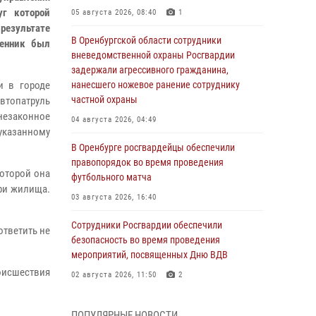
уг которой
05 августа 2026, 08:40
1
 результате
В Оренбургской области сотрудники
ленник был
вневедомственной охраны Росгвардии
задержали агрессивного гражданина,
и в городе
нанесшего ножевое ранение сотруднику
частной охраны
втопатруль
 незаконное
04 августа 2026, 04:49
указанному
В Оренбурге росгвардейцы обеспечили
правопорядок во время проведения
которой она
футбольного матча
три жилища.
03 августа 2026, 16:40
Сотрудники Росгвардии обеспечили
ответить не
безопасность во время проведения
мероприятий, посвященных Дню ВДВ
исшествия
02 августа 2026, 11:50
2
В Оренбурге состоялась прямая линия с
ПОПУЛЯРНЫЕ НОВОСТИ