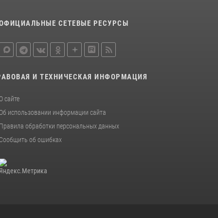
образовательных учреждений к новому
учебному году
ОФИЦИАЛЬНЫЕ СЕТЕВЫЕ РЕСУРСЫ
24 июля 2026, 12:25
1
Семья, верность долгу: история
росгвардейцев Печенкиных
08 июля 2026, 12:58
4
РАВОВАЯ И ТЕХНИЧЕСКАЯ ИНФОРМАЦИЯ
В Оренбурге росгвардейцы обеспечили
О сайте
правопорядок во время проведения
футбольного матча
Об использовании информации сайта
Правила обработки персональных данных
03 августа 2026, 16:40
Сообщить об ошибках