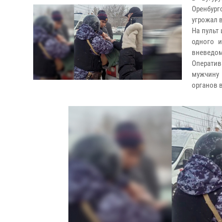
Оренбург
угрожал 
На пульт
одного и
вневедом
Операти
мужчину 
органов 