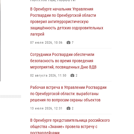
гражданами по вопросу трудоустройства на
службу в Росгвардию и поступления в
В Оренбурге начальник Управления
ведомственные институты
Росгвардии по Оренбургской области
проверил антитеррористическую
30 июля 2026, 04:44
защищённость детских оздоровительных
Просветительская встреча Росгвардии: к
лагерей
Дню Крещения Руси
07 июля 2026, 10:06
7
28 июля 2026, 09:41
1
Сотрудники Росгвардии обеспечили
Росгвардейцы обеспечили правопорядок на
безопасность во время проведения
праздновании Дня ВМФ в Оренбурге
мероприятий, посвященных Дню ВДВ
27 июля 2026, 14:36
2
02 августа 2026, 11:50
2
Росгвардейцы предотвратили трагедию:
Рабочая встреча в Управлении Росгвардии
спасен мужчина в тяжелой жизненной
по Оренбургской области: выработаны
ситуации (ВИДЕО)
решения по вопросам охраны объектов
26 июля 2026, 14:45
1
13 июля 2026, 12:31
2
Росгвардейцы Оренбургской области
В Оренбурге представительница российского
проверили готовность детских
общества «Знание» провела встречу с
образовательных учреждений к новому
росгвардейцами