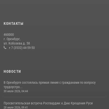
08 июля 2026, 12:58
4
В Оренбурге росгвардейцы обеспечили правопорядок во время
проведения футбольного матча
КОНТАКТЫ
03 августа 2026, 16:40
460000
День образования финансово-экономической службы Росгвардии
г. Оренбург,
ул. Кобозева д. 58
06 июля 2026, 14:45
2
+ 7 (3532) 44-59-50
НОВОСТИ
В Оренбурге состоялась прямая линия с гражданами по вопросу
трудоустро...
30 июля 2026, 04:44
Просветительская встреча Росгвардии: к Дню Крещения Руси
28 июля 2026, 09:41