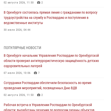
02 августа 2026, 11:50
2
В Оренбурге состоялась прямая линия с гражданами по вопросу
трудоустройства на службу в Росгвардию и поступления в
ведомственные институты
30 июля 2026, 04:44
Просветительская встреча Росгвардии: к Дню Крещения Руси
28 июля 2026, 09:41
1
ПОПУЛЯРНЫЕ НОВОСТИ
В Оренбурге начальник Управления Росгвардии по Оренбургской
Росгвардейцы обеспечили правопорядок на праздновании Дня
области проверил антитеррористическую защищённость детских
ВМФ в Оренбурге
оздоровительных лагерей
27 июля 2026, 14:36
2
07 июля 2026, 10:06
7
Росгвардейцы предотвратили трагедию: спасен мужчина в тяжелой
Сотрудники Росгвардии обеспечили безопасность во время
жизненной ситуации (ВИДЕО)
проведения мероприятий, посвященных Дню ВДВ
26 июля 2026, 14:45
1
02 августа 2026, 11:50
2
Росгвардейцы Оренбургской области проверили готовность детских
Рабочая встреча в Управлении Росгвардии по Оренбургской
образовательных учреждений к новому учебному году
области: выработаны решения по вопросам охраны объектов