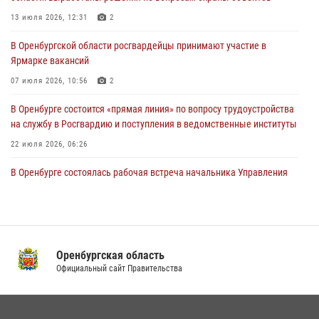
24 июля 2026, 12:25
1
13 июля 2026, 12:31
2
При силовой поддержке ОМОН «Кобра» Росгвардии в Оренбурге
В Оренбургской области росгвардейцы принимают участие в
проведён рейд по строительным объектам
Ярмарке вакансий
23 июля 2026, 10:47
07 июля 2026, 10:56
2
В Оренбурге состоится «прямая линия» по вопросу трудоустройства
на службу в Росгвардию и поступления в ведомственные институты
22 июля 2026, 06:26
В Оренбурге состоялась рабочая встреча начальника Управления
Росгвардии по Оренбургской области и командующего 31 ракетной
армией
08 июля 2026, 13:07
Росгвардейцы Оренбургской области проверили готовность детских
Оренбургская область
образовательных учреждений к новому учебному году
Официальный сайт Правительства
24 июля 2026, 12:25
1
Семья, верность долгу: история росгвардейцев Печенкиных