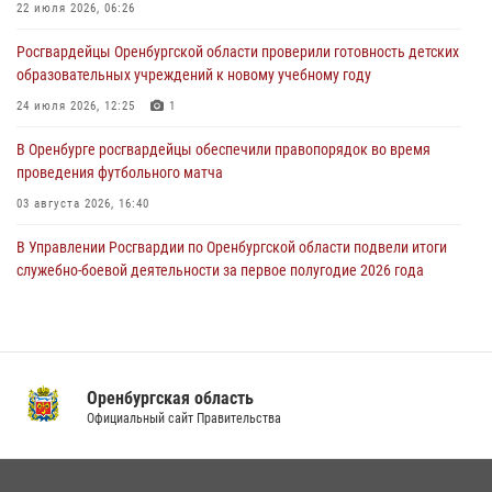
22 июля 2026, 06:26
24 июля 2026, 12:25
1
Росгвардейцы Оренбургской области проверили готовность детских
При силовой поддержке ОМОН «Кобра» Росгвардии в Оренбурге
образовательных учреждений к новому учебному году
проведён рейд по строительным объектам
24 июля 2026, 12:25
1
23 июля 2026, 10:47
В Оренбурге росгвардейцы обеспечили правопорядок во время
проведения футбольного матча
03 августа 2026, 16:40
В Управлении Росгвардии по Оренбургской области подвели итоги
служебно-боевой деятельности за первое полугодие 2026 года
17 июля 2026, 11:30
4
Росгвардейцы задержали нетрезвого мужчину, который ворвался к
соседу с ножом
Оренбургская область
14 июля 2026, 10:43
Официальный сайт Правительства
Сотрудники Росгвардии в Оренбурге задержали женщину по
подозрению в хищении товара из магазина