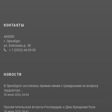
11 июля 2026, 12:22
Начальник Управления Росгвардии по Оренбургской области
провёл рабочую встречу с ректором ОГУ
16 июля 2026, 10:15
КОНТАКТЫ
При силовой поддержке ОМОН «Кобра» Росгвардии в Оренбурге
460000
проведён рейд по строительным объектам
г. Оренбург,
ул. Кобозева д. 58
23 июля 2026, 10:47
+ 7 (3532) 44-59-50
НОВОСТИ
В Оренбурге состоялась прямая линия с гражданами по вопросу
трудоустро...
30 июля 2026, 04:44
Просветительская встреча Росгвардии: к Дню Крещения Руси
28 июля 2026, 09:41