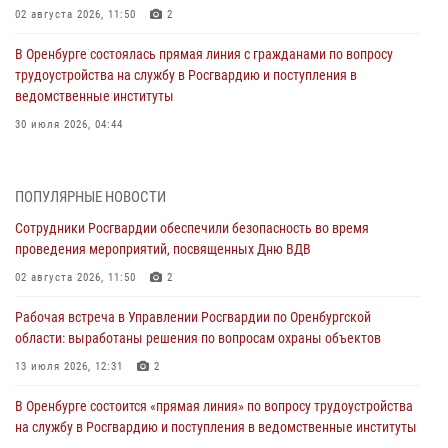
02 августа 2026, 11:50
2
В Оренбурге состоялась прямая линия с гражданами по вопросу
трудоустройства на службу в Росгвардию и поступления в
ведомственные институты
30 июля 2026, 04:44
Просветительская встреча Росгвардии: к Дню Крещения Руси
28 июля 2026, 09:41
1
ПОПУЛЯРНЫЕ НОВОСТИ
Сотрудники Росгвардии обеспечили безопасность во время
Росгвардейцы обеспечили правопорядок на праздновании Дня
проведения мероприятий, посвященных Дню ВДВ
ВМФ в Оренбурге
02 августа 2026, 11:50
2
27 июля 2026, 14:36
2
Рабочая встреча в Управлении Росгвардии по Оренбургской
Росгвардейцы предотвратили трагедию: спасен мужчина в тяжелой
области: выработаны решения по вопросам охраны объектов
жизненной ситуации (ВИДЕО)
13 июля 2026, 12:31
2
26 июля 2026, 14:45
1
В Оренбурге состоится «прямая линия» по вопросу трудоустройства
Росгвардейцы Оренбургской области проверили готовность детских
на службу в Росгвардию и поступления в ведомственные институты
образовательных учреждений к новому учебному году