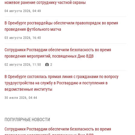
ножевое ранение сотруднику частной охраны
04 августа 2026, 04:49
В Оренбурге росгвардейцы обеспечили правопорядок во время
проведения футбольного матча
03 августа 2026, 16:40
Сотрудники Росгвардии обеспечили безопасность во время
проведения мероприятий, посвященных Дню ВДВ
02 августа 2026, 11:50
2
В Оренбурге состоялась прямая линия с гражданами по вопросу
трудоустройства на службу в Росгвардию и поступления в
ведомственные институты
30 июля 2026, 04:44
Просветительская встреча Росгвардии: к Дню Крещения Руси
28 июля 2026, 09:41
1
ПОПУЛЯРНЫЕ НОВОСТИ
Сотрудники Росгвардии обеспечили безопасность во время
Росгвардейцы обеспечили правопорядок на праздновании Дня