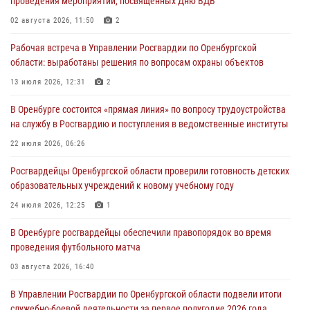
проведения мероприятий, посвященных Дню ВДВ
ВМФ в Оренбурге
02 августа 2026, 11:50
2
27 июля 2026, 14:36
2
Рабочая встреча в Управлении Росгвардии по Оренбургской
Росгвардейцы предотвратили трагедию: спасен мужчина в тяжелой
области: выработаны решения по вопросам охраны объектов
жизненной ситуации (ВИДЕО)
13 июля 2026, 12:31
2
26 июля 2026, 14:45
1
В Оренбурге состоится «прямая линия» по вопросу трудоустройства
Росгвардейцы Оренбургской области проверили готовность детских
на службу в Росгвардию и поступления в ведомственные институты
образовательных учреждений к новому учебному году
22 июля 2026, 06:26
24 июля 2026, 12:25
1
Росгвардейцы Оренбургской области проверили готовность детских
При силовой поддержке ОМОН «Кобра» Росгвардии в Оренбурге
образовательных учреждений к новому учебному году
проведён рейд по строительным объектам
24 июля 2026, 12:25
1
23 июля 2026, 10:47
В Оренбурге росгвардейцы обеспечили правопорядок во время
проведения футбольного матча
03 августа 2026, 16:40
В Управлении Росгвардии по Оренбургской области подвели итоги
служебно-боевой деятельности за первое полугодие 2026 года