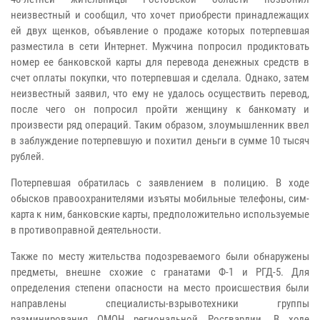
неизвестный и сообщил, что хочет приобрести принадлежащих
ей двух щенков, объявление о продаже которых потерпевшая
разместила в сети Интернет. Мужчина попросил продиктовать
номер ее банковской карты для перевода денежных средств в
счет оплаты покупки, что потерпевшая и сделала. Однако, затем
неизвестный заявил, что ему не удалось осуществить перевод,
после чего он попросил пройти женщину к банкомату и
произвести ряд операций. Таким образом, злоумышленник ввел
в заблуждение потерпевшую и похитил деньги в сумме 10 тысяч
рублей.
Потерпевшая обратилась с заявлением в полицию. В ходе
обысков правоохранителями изъяты мобильные телефоны, сим-
карта к ним, банковские карты, предположительно используемые
в противоправной деятельности.
Также по месту жительства подозреваемого были обнаружены
предметы, внешне схожие с гранатами Ф-1 и РГД-5. Для
определения степени опасности на место происшествия были
направлены специалисты-взрывотехники группы
разминирования ОМОН региональной Росгвардии. В ходе