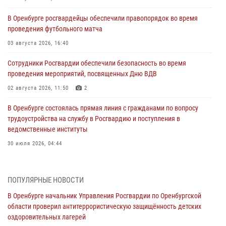
В Оренбурге росгвардейцы обеспечили правопорядок во время
проведения футбольного матча
03 августа 2026, 16:40
Сотрудники Росгвардии обеспечили безопасность во время
проведения мероприятий, посвященных Дню ВДВ
02 августа 2026, 11:50
2
В Оренбурге состоялась прямая линия с гражданами по вопросу
трудоустройства на службу в Росгвардию и поступления в
ведомственные институты
30 июля 2026, 04:44
Просветительская встреча Росгвардии: к Дню Крещения Руси
28 июля 2026, 09:41
1
ПОПУЛЯРНЫЕ НОВОСТИ
В Оренбурге начальник Управления Росгвардии по Оренбургской
Росгвардейцы обеспечили правопорядок на праздновании Дня
области проверил антитеррористическую защищённость детских
ВМФ в Оренбурге
оздоровительных лагерей
27 июля 2026, 14:36
2