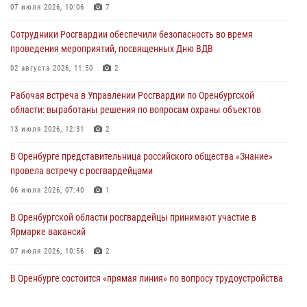
07 июля 2026, 10:06
7
Росгвардейцы предотвратили трагедию: спасен мужчина в тяжелой
Сотрудники Росгвардии обеспечили безопасность во время
жизненной ситуации (ВИДЕО)
проведения мероприятий, посвященных Дню ВДВ
26 июля 2026, 14:45
1
02 августа 2026, 11:50
2
Росгвардейцы Оренбургской области проверили готовность детских
Рабочая встреча в Управлении Росгвардии по Оренбургской
образовательных учреждений к новому учебному году
области: выработаны решения по вопросам охраны объектов
24 июля 2026, 12:25
1
13 июля 2026, 12:31
2
При силовой поддержке ОМОН «Кобра» Росгвардии в Оренбурге
В Оренбурге представительница российского общества «Знание»
проведён рейд по строительным объектам
провела встречу с росгвардейцами
23 июля 2026, 10:47
06 июля 2026, 07:40
1
В Оренбургской области росгвардейцы принимают участие в
Ярмарке вакансий
07 июля 2026, 10:56
2
В Оренбурге состоится «прямая линия» по вопросу трудоустройства
на службу в Росгвардию и поступления в ведомственные институты