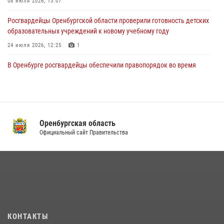
08 июля 2026, 13:07
Росгвардейцы Оренбургской области проверили готовность детских
образовательных учреждений к новому учебному году
24 июля 2026, 12:25
1
В Оренбурге росгвардейцы обеспечили правопорядок во время
проведения футбольного матча
03 августа 2026, 16:40
Семья, верность долгу: история росгвардейцев Печенкиных
Оренбургская область
08 июля 2026, 12:58
4
Официальный сайт Правительства
В Управлении Росгвардии по Оренбургской области подвели итоги
служебно-боевой деятельности за первое полугодие 2026 года
17 июля 2026, 11:30
4
Росгвардейцы задержали нетрезвого мужчину, который ворвался к
соседу с ножом
14 июля 2026, 10:43
КОНТАКТЫ