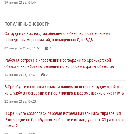
30 июля 2026, 04:44
Просветительская встреча Росгвардии: к Дню Крещения Руси
28 июля 2026, 09:41
1
ПОПУЛЯРНЫЕ НОВОСТИ
Сотрудники Росгвардии обеспечили безопасность во время
Росгвардейцы обеспечили правопорядок на праздновании Дня
проведения мероприятий, посвященных Дню ВДВ
ВМФ в Оренбурге
02 августа 2026, 11:50
2
27 июля 2026, 14:36
2
Рабочая встреча в Управлении Росгвардии по Оренбургской
Росгвардейцы предотвратили трагедию: спасен мужчина в тяжелой
области: выработаны решения по вопросам охраны объектов
жизненной ситуации (ВИДЕО)
13 июля 2026, 12:31
2
26 июля 2026, 14:45
1
В Оренбурге состоится «прямая линия» по вопросу трудоустройства
Росгвардейцы Оренбургской области проверили готовность детских
на службу в Росгвардию и поступления в ведомственные институты
образовательных учреждений к новому учебному году
22 июля 2026, 06:26
24 июля 2026, 12:25
1
В Оренбурге состоялась рабочая встреча начальника Управления
При силовой поддержке ОМОН «Кобра» Росгвардии в Оренбурге
Росгвардии по Оренбургской области и командующего 31 ракетной
проведён рейд по строительным объектам
армией
23 июля 2026, 10:47