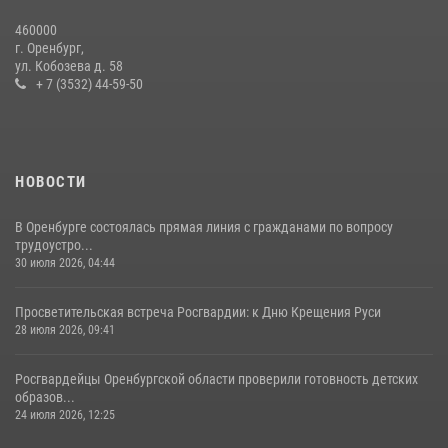
При силовой поддержке ОМОН «Кобра» Росгвардии в Оренбурге
460000
проведён рейд по строительным объектам
г. Оренбург,
ул. Кобозева д. 58
23 июля 2026, 10:47
+ 7 (3532) 44-59-50
НОВОСТИ
В Оренбурге состоялась прямая линия с гражданами по вопросу
трудоустро...
30 июля 2026, 04:44
Просветительская встреча Росгвардии: к Дню Крещения Руси
28 июля 2026, 09:41
Росгвардейцы Оренбургской области проверили готовность детских
образов...
24 июля 2026, 12:25