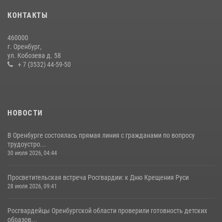
14 июля 2026, 10:43
КОНТАКТЫ
Сотрудники Росгвардии в Оренбурге задержали женщину по
460000
подозрению в хищении товара из магазина
г. Оренбург,
ул. Кобозева д. 58
11 июля 2026, 12:22
+ 7 (3532) 44-59-50
НОВОСТИ
В Оренбурге состоялась прямая линия с гражданами по вопросу
трудоустро...
30 июля 2026, 04:44
Просветительская встреча Росгвардии: к Дню Крещения Руси
28 июля 2026, 09:41
Росгвардейцы Оренбургской области проверили готовность детских
образов...