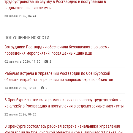
трудоустройства на службу в Росгвардию и поступления в
ведомственные институты
30 июля 2026, 04:44
Просветительская встреча Росгвардии: к Дню Крещения Руси
28 июля 2026, 09:41
1
ПОПУЛЯРНЫЕ НОВОСТИ
Сотрудники Росгвардии обеспечили безопасность во время
Росгвардейцы обеспечили правопорядок на праздновании Дня
проведения мероприятий, посвященных Дню ВДВ
ВМФ в Оренбурге
02 августа 2026, 11:50
2
27 июля 2026, 14:36
2
Рабочая встреча в Управлении Росгвардии по Оренбургской
Росгвардейцы предотвратили трагедию: спасен мужчина в тяжелой
области: выработаны решения по вопросам охраны объектов
жизненной ситуации (ВИДЕО)
13 июля 2026, 12:31
2
26 июля 2026, 14:45
1
В Оренбурге состоится «прямая линия» по вопросу трудоустройства
Росгвардейцы Оренбургской области проверили готовность детских
на службу в Росгвардию и поступления в ведомственные институты
образовательных учреждений к новому учебному году
22 июля 2026, 06:26
24 июля 2026, 12:25
1
В Оренбурге состоялась рабочая встреча начальника Управления
При силовой поддержке ОМОН «Кобра» Росгвардии в Оренбурге
Росгвардии по Оренбургской области и командующего 31 ракетной