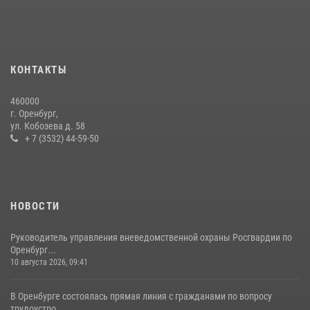
23 июля 2026, 10:47
Сотрудники Росгвардии в Оренбурге задержали женщину по
подозрению в хищении товара из магазина
11 июля 2026, 12:22
КОНТАКТЫ
Начальник Управления Росгвардии по Оренбургской области
460000
провёл рабочую встречу с ректором ОГУ
г. Оренбург,
ул. Кобозева д. 58
16 июля 2026, 10:15
+ 7 (3532) 44-59-50
НОВОСТИ
Руководитель управления вневедомственной охраны Росгвардии по
Оренбург...
10 августа 2026, 09:41
В Оренбурге состоялась прямая линия с гражданами по вопросу
трудоустро...