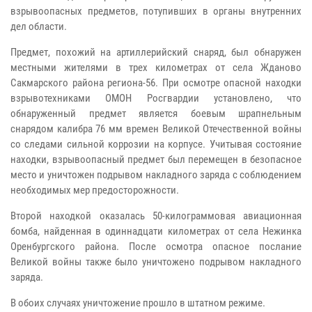
взрывоопасных предметов, потупивших в органы внутренних
дел области.
Предмет, похожий на артиллерийский снаряд, был обнаружен
местными жителями в трех километрах от села Жданово
Сакмарского района региона-56. При осмотре опасной находки
взрывотехниками ОМОН Росгвардии установлено, что
обнаруженный предмет является боевым шрапнельным
снарядом калибра 76 мм времен Великой Отечественной войны
со следами сильной коррозии на корпусе. Учитывая состояние
находки, взрывоопасный предмет был перемещен в безопасное
место и уничтожен подрывом накладного заряда с соблюдением
необходимых мер предосторожности.
Второй находкой оказалась 50-килограммовая авиационная
бомба, найденная в одиннадцати километрах от села Нежинка
Оренбургского района. После осмотра опасное послание
Великой войны также было уничтожено подрывом накладного
заряда.
В обоих случаях уничтожение прошло в штатном режиме.