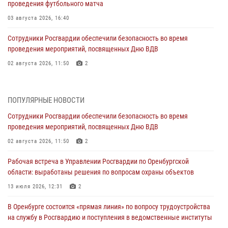
проведения футбольного матча
03 августа 2026, 16:40
Сотрудники Росгвардии обеспечили безопасность во время
проведения мероприятий, посвященных Дню ВДВ
02 августа 2026, 11:50
2
В Оренбурге состоялась прямая линия с гражданами по вопросу
трудоустройства на службу в Росгвардию и поступления в
ПОПУЛЯРНЫЕ НОВОСТИ
ведомственные институты
Сотрудники Росгвардии обеспечили безопасность во время
30 июля 2026, 04:44
проведения мероприятий, посвященных Дню ВДВ
Просветительская встреча Росгвардии: к Дню Крещения Руси
02 августа 2026, 11:50
2
28 июля 2026, 09:41
1
Рабочая встреча в Управлении Росгвардии по Оренбургской
области: выработаны решения по вопросам охраны объектов
Росгвардейцы обеспечили правопорядок на праздновании Дня
ВМФ в Оренбурге
13 июля 2026, 12:31
2
27 июля 2026, 14:36
2
В Оренбурге состоится «прямая линия» по вопросу трудоустройства
на службу в Росгвардию и поступления в ведомственные институты
Росгвардейцы предотвратили трагедию: спасен мужчина в тяжелой