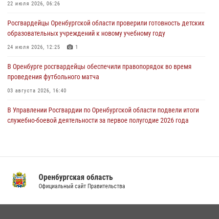
жизненной ситуации (ВИДЕО)
22 июля 2026, 06:26
26 июля 2026, 14:45
1
Росгвардейцы Оренбургской области проверили готовность детских
образовательных учреждений к новому учебному году
Росгвардейцы Оренбургской области проверили готовность детских
образовательных учреждений к новому учебному году
24 июля 2026, 12:25
1
24 июля 2026, 12:25
1
В Оренбурге росгвардейцы обеспечили правопорядок во время
проведения футбольного матча
03 августа 2026, 16:40
В Управлении Росгвардии по Оренбургской области подвели итоги
служебно-боевой деятельности за первое полугодие 2026 года
17 июля 2026, 11:30
4
Росгвардейцы задержали нетрезвого мужчину, который ворвался к
соседу с ножом
Оренбургская область
14 июля 2026, 10:43
Официальный сайт Правительства
При силовой поддержке ОМОН «Кобра» Росгвардии в Оренбурге
проведён рейд по строительным объектам