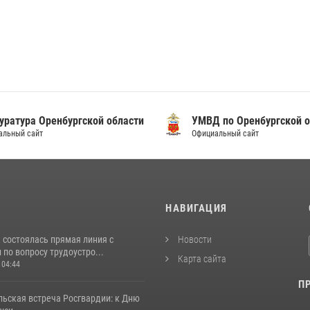
уратура Оренбургской области
УМВД по Оренбургской о
альный сайт
Официальный сайт
И
НАВИГАЦИЯ
 состоялась прямая линия с
Новости
по вопросу трудоустро...
Карта сайта
 04:44
П
льская встреча Росгвардии: к Дню