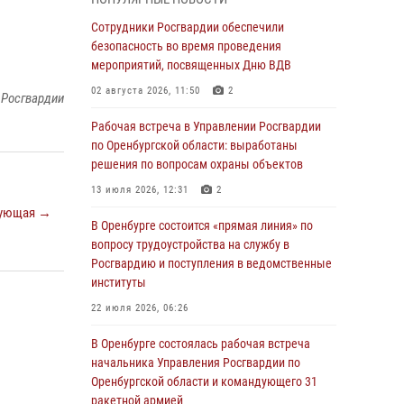
гражданами по вопросу трудоустройства на
службу в Росгвардию и поступления в
Сотрудники Росгвардии обеспечили
ведомственные институты
безопасность во время проведения
мероприятий, посвященных Дню ВДВ
30 июля 2026, 04:44
02 августа 2026, 11:50
2
 Росгвардии
Просветительская встреча Росгвардии: к
Дню Крещения Руси
Рабочая встреча в Управлении Росгвардии
по Оренбургской области: выработаны
28 июля 2026, 09:41
1
решения по вопросам охраны объектов
Росгвардейцы обеспечили правопорядок на
13 июля 2026, 12:31
2
праздновании Дня ВМФ в Оренбурге
ующая →
В Оренбурге состоится «прямая линия» по
27 июля 2026, 14:36
2
вопросу трудоустройства на службу в
Росгвардейцы предотвратили трагедию:
Росгвардию и поступления в ведомственные
спасен мужчина в тяжелой жизненной
институты
ситуации (ВИДЕО)
22 июля 2026, 06:26
26 июля 2026, 14:45
1
В Оренбурге состоялась рабочая встреча
Росгвардейцы Оренбургской области
начальника Управления Росгвардии по
проверили готовность детских
Оренбургской области и командующего 31
образовательных учреждений к новому
ракетной армией