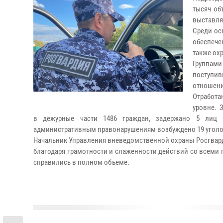
тысяч об
выставля
Среди ос
обеспече
также ох
Группам
поступи
отношени
Отработа
уровне. 
в дежурные части 1486 граждан, задержано 5 лиц
административным правонарушениям возбуждено 19 уголов
Начальник Управления вневедомственной охраны Росгвард
благодаря грамотности и слаженности действий со всем
справились в полном объеме.