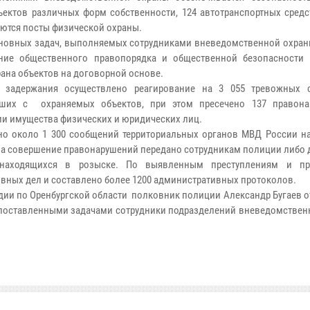
ъектов различных форм собственности, 124 автотранспортных средс
ются посты физической охраны.
новных задач, выполняемых сотрудниками вневедомственной охраны
ние общественного правопорядка и общественной безопасности 
рана объектов на договорной основе.
и задержания осуществлено реагирование на 3 055 тревожных 
вших с охраняемых объектов, при этом пресечено 137 правон
и имущества физических и юридических лиц.
но около 1 300 сообщений территориальных органов МВД России н
За совершение правонарушений передано сотрудникам полиции либо 
 находящихся в розыске. По выявленным преступлениям и пр
ных дел и составлено более 1200 административных протоколов.
ии по Оренбургской области полковник полиции Александр Бугаев о
и поставленными задачами сотрудники подразделений вневедомствен