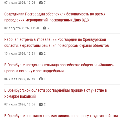
Росгвардейцы Оренбургской области проверили готовность детских
07 июля 2026, 10:06
7
образовательных учреждений к новому учебному году
Сотрудники Росгвардии обеспечили безопасность во время
24 июля 2026, 12:25
1
проведения мероприятий, посвященных Дню ВДВ
При силовой поддержке ОМОН «Кобра» Росгвардии в Оренбурге
02 августа 2026, 11:50
2
проведён рейд по строительным объектам
Рабочая встреча в Управлении Росгвардии по Оренбургской
23 июля 2026, 10:47
области: выработаны решения по вопросам охраны объектов
Итоги работы Управления вневедомственной охраны Росгвардии
13 июля 2026, 12:31
2
по Оренбургской области за первое полугодие 2026 года
В Оренбурге представительница российского общества «Знание»
23 июля 2026, 10:34
провела встречу с росгвардейцами
06 июля 2026, 07:40
1
В Оренбургской области росгвардейцы принимают участие в
Ярмарке вакансий
07 июля 2026, 10:56
2
В Оренбурге состоится «прямая линия» по вопросу трудоустройства
на службу в Росгвардию и поступления в ведомственные институты