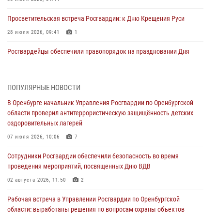
Просветительская встреча Росгвардии: к Дню Крещения Руси
28 июля 2026, 09:41
1
Росгвардейцы обеспечили правопорядок на праздновании Дня
ВМФ в Оренбурге
27 июля 2026, 14:36
2
ПОПУЛЯРНЫЕ НОВОСТИ
Росгвардейцы предотвратили трагедию: спасен мужчина в тяжелой
В Оренбурге начальник Управления Росгвардии по Оренбургской
жизненной ситуации (ВИДЕО)
области проверил антитеррористическую защищённость детских
26 июля 2026, 14:45
1
оздоровительных лагерей
Росгвардейцы Оренбургской области проверили готовность детских
07 июля 2026, 10:06
7
образовательных учреждений к новому учебному году
Сотрудники Росгвардии обеспечили безопасность во время
24 июля 2026, 12:25
1
проведения мероприятий, посвященных Дню ВДВ
При силовой поддержке ОМОН «Кобра» Росгвардии в Оренбурге
02 августа 2026, 11:50
2
проведён рейд по строительным объектам
Рабочая встреча в Управлении Росгвардии по Оренбургской
23 июля 2026, 10:47
области: выработаны решения по вопросам охраны объектов