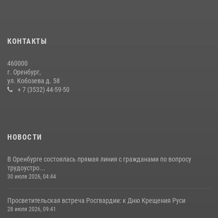
образовательных учреждений к новому учебному году
24 июля 2026, 12:25
1
Семья, верность долгу: история росгвардейцев Печенкиных
КОНТАКТЫ
08 июля 2026, 12:58
4
460000
В Оренбурге росгвардейцы обеспечили правопорядок во время
г. Оренбург,
проведения футбольного матча
ул. Кобозева д. 58
+ 7 (3532) 44-59-50
03 августа 2026, 16:40
НОВОСТИ
В Оренбурге состоялась прямая линия с гражданами по вопросу
трудоустро...
30 июля 2026, 04:44
Просветительская встреча Росгвардии: к Дню Крещения Руси
28 июля 2026, 09:41