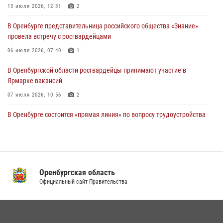
Итоги работы Управления вневедомственной охраны Росгвардии
13 июля 2026, 12:31
2
по Оренбургской области за первое полугодие 2026 года
В Оренбурге представительница российского общества «Знание»
23 июля 2026, 10:34
провела встречу с росгвардейцами
06 июля 2026, 07:40
1
В Оренбургской области росгвардейцы принимают участие в
Ярмарке вакансий
07 июля 2026, 10:56
2
В Оренбурге состоится «прямая линия» по вопросу трудоустройства
на службу в Росгвардию и поступления в ведомственные институты
22 июля 2026, 06:26
В Оренбурге состоялась рабочая встреча начальника Управления
Росгвардии по Оренбургской области и командующего 31 ракетной
Оренбургская область
армией
Официальный сайт Правительства
08 июля 2026, 13:07
Росгвардейцы Оренбургской области проверили готовность детских