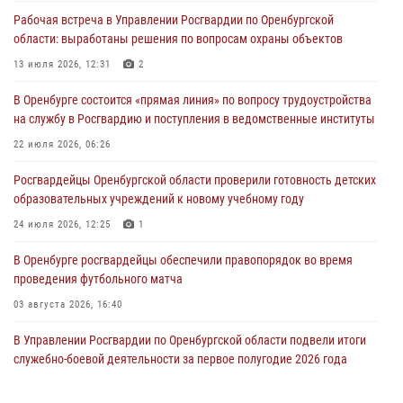
Рабочая встреча в Управлении Росгвардии по Оренбургской
Росгвардейцы предотвратили трагедию: спасен мужчина в тяжелой
области: выработаны решения по вопросам охраны объектов
жизненной ситуации (ВИДЕО)
13 июля 2026, 12:31
2
26 июля 2026, 14:45
1
В Оренбурге состоится «прямая линия» по вопросу трудоустройства
Росгвардейцы Оренбургской области проверили готовность детских
на службу в Росгвардию и поступления в ведомственные институты
образовательных учреждений к новому учебному году
22 июля 2026, 06:26
24 июля 2026, 12:25
1
Росгвардейцы Оренбургской области проверили готовность детских
При силовой поддержке ОМОН «Кобра» Росгвардии в Оренбурге
образовательных учреждений к новому учебному году
проведён рейд по строительным объектам
24 июля 2026, 12:25
1
23 июля 2026, 10:47
В Оренбурге росгвардейцы обеспечили правопорядок во время
проведения футбольного матча
03 августа 2026, 16:40
В Управлении Росгвардии по Оренбургской области подвели итоги
служебно-боевой деятельности за первое полугодие 2026 года
17 июля 2026, 11:30
4