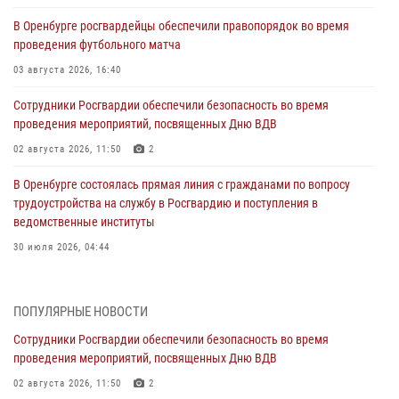
В Оренбурге росгвардейцы обеспечили правопорядок во время
проведения футбольного матча
03 августа 2026, 16:40
Сотрудники Росгвардии обеспечили безопасность во время
проведения мероприятий, посвященных Дню ВДВ
02 августа 2026, 11:50
2
В Оренбурге состоялась прямая линия с гражданами по вопросу
трудоустройства на службу в Росгвардию и поступления в
ведомственные институты
30 июля 2026, 04:44
Просветительская встреча Росгвардии: к Дню Крещения Руси
28 июля 2026, 09:41
1
ПОПУЛЯРНЫЕ НОВОСТИ
Сотрудники Росгвардии обеспечили безопасность во время
Росгвардейцы обеспечили правопорядок на праздновании Дня
проведения мероприятий, посвященных Дню ВДВ
ВМФ в Оренбурге
02 августа 2026, 11:50
2
27 июля 2026, 14:36
2