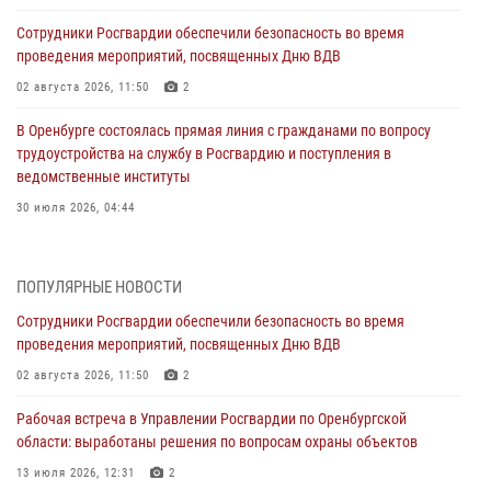
Сотрудники Росгвардии обеспечили безопасность во время
проведения мероприятий, посвященных Дню ВДВ
02 августа 2026, 11:50
2
В Оренбурге состоялась прямая линия с гражданами по вопросу
трудоустройства на службу в Росгвардию и поступления в
ведомственные институты
30 июля 2026, 04:44
Просветительская встреча Росгвардии: к Дню Крещения Руси
28 июля 2026, 09:41
1
ПОПУЛЯРНЫЕ НОВОСТИ
Сотрудники Росгвардии обеспечили безопасность во время
Росгвардейцы обеспечили правопорядок на праздновании Дня
проведения мероприятий, посвященных Дню ВДВ
ВМФ в Оренбурге
02 августа 2026, 11:50
2
27 июля 2026, 14:36
2
Рабочая встреча в Управлении Росгвардии по Оренбургской
Росгвардейцы предотвратили трагедию: спасен мужчина в тяжелой
области: выработаны решения по вопросам охраны объектов
жизненной ситуации (ВИДЕО)
13 июля 2026, 12:31
2
26 июля 2026, 14:45
1