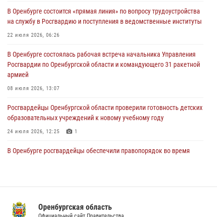
В Оренбурге состоится «прямая линия» по вопросу трудоустройства
Росгвардейцы Оренбургской области проверили готовность детских
на службу в Росгвардию и поступления в ведомственные институты
образовательных учреждений к новому учебному году
22 июля 2026, 06:26
24 июля 2026, 12:25
1
В Оренбурге состоялась рабочая встреча начальника Управления
При силовой поддержке ОМОН «Кобра» Росгвардии в Оренбурге
Росгвардии по Оренбургской области и командующего 31 ракетной
проведён рейд по строительным объектам
армией
23 июля 2026, 10:47
08 июля 2026, 13:07
Росгвардейцы Оренбургской области проверили готовность детских
образовательных учреждений к новому учебному году
24 июля 2026, 12:25
1
В Оренбурге росгвардейцы обеспечили правопорядок во время
проведения футбольного матча
03 августа 2026, 16:40
Семья, верность долгу: история росгвардейцев Печенкиных
Оренбургская область
08 июля 2026, 12:58
4
Официальный сайт Правительства