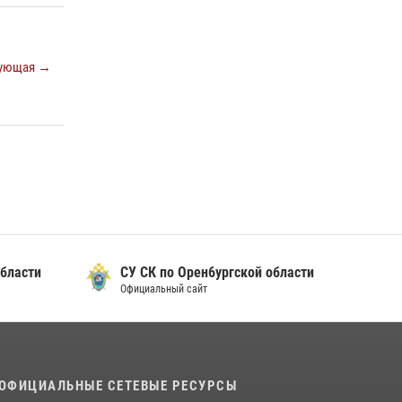
17 июля 2026, 11:30
4
Росгвардейцы задержали нетрезвого
ующая →
мужчину, который ворвался к соседу с ножом
14 июля 2026, 10:43
Сотрудники Росгвардии в Оренбурге
задержали женщину по подозрению в
хищении товара из магазина
11 июля 2026, 12:22
бласти
СУ СК по Орен6ургской области
Официальный сайт
ОФИЦИАЛЬНЫЕ СЕТЕВЫЕ РЕСУРСЫ