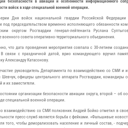
ции безопасности в авиации и особенности информационного соп
ости войск в ходе специальной военной операции.
верии Дня войск национальной гвардии Российской Федерации
е под председательством временно исполняющего обязанности ко
ским округом Росгвардии генерал-лейтенанта Руслана Султыг
е военного совета оперативно-территориального объединения.
но, что дата проведения мероприятия совпала с 30-летием создан
 В связи с праздничной датой, врио командующего вручил памя
ку Александру Катасонову.
частие руководитель Департамента по взаимодействию со СМИ и и
й Шевчук, офицеры центрального аппарата Росгвардии, командиры с
й и их заместители.
остоянии организации безопасности авиации округа, второй – об о
де специальной военной операции.
 взаимодействию со СМИ полковник Андрей Бойко отметил в свое
ьности пресс-служб является борьба с фейками. «Фальшивые новост
я того, чтобы деморализовать население и личный состав, - подче