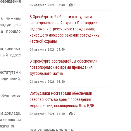
ровождения
05 августа 2026, 08:40
1
В Оренбургской области сотрудники
 в Нижнем
вневедомственной охраны Росгвардии
мандующего
задержали агрессивного гражданина,
ова прошло
нанесшего ножевое ранение сотруднику
частной охраны
ия военных
04 августа 2026, 04:49
тный адрес
В Оренбурге росгвардейцы обеспечили
правопорядок во время проведения
нститутами
футбольного матча
оединений,
03 августа 2026, 16:40
Сотрудники Росгвардии обеспечили
собенностях
безопасность во время проведения
мероприятий, посвященных Дню ВДВ
м докладе,
02 августа 2026, 11:50
2
и являются
В Оренбурге состоялась прямая линия с
ркнул он. –
ПОПУЛЯРНЫЕ НОВОСТИ