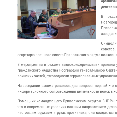
организа
деятельн
В предд
Новгород
Приволж
заседани
Символич
советов.
секретарю военного совета Приволжского округа полковни
В мероприятии в режиме видеоконференцсвязи приняли у
гражданского общества Росгвардии генерал-майор Серге
воинских частей, руководители территориальных управлени
На заседании рассматривалось два вопроса: первый – о с
информационного сопровождения деятельности войск в хо
Помощник командующего Приволжским округом ВНГ РФ по
что в современных условиях важным направлением деятел
настоящим оружием в руках противника, они создаются дл