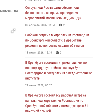
гражданами по вопросу трудоустройства на
службу в Росгвардию и поступления в
Сотрудники Росгвардии обеспечили
вляются на
ведомственные институты
безопасность во время проведения
мероприятий, посвященных Дню ВДВ
30 июля 2026, 04:44
02 августа 2026, 11:50
2
Просветительская встреча Росгвардии: к
Дню Крещения Руси
Рабочая встреча в Управлении Росгвардии
по Оренбургской области: выработаны
28 июля 2026, 09:41
1
решения по вопросам охраны объектов
Росгвардейцы обеспечили правопорядок на
13 июля 2026, 12:31
2
праздновании Дня ВМФ в Оренбурге
В Оренбурге состоится «прямая линия» по
27 июля 2026, 14:36
2
вопросу трудоустройства на службу в
Росгвардейцы предотвратили трагедию:
Росгвардию и поступления в ведомственные
спасен мужчина в тяжелой жизненной
институты
ситуации (ВИДЕО)
22 июля 2026, 06:26
26 июля 2026, 14:45
1
В Оренбурге состоялась рабочая встреча
Росгвардейцы Оренбургской области
начальника Управления Росгвардии по
проверили готовность детских
Оренбургской области и командующего 31
образовательных учреждений к новому
ракетной армией