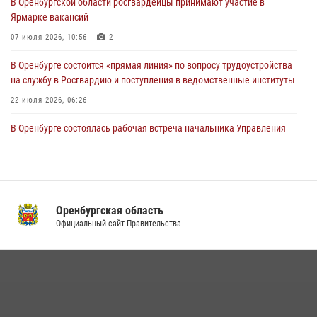
В Оренбургской области росгвардейцы принимают участие в
проведён рейд по строительным объектам
Ярмарке вакансий
23 июля 2026, 10:47
07 июля 2026, 10:56
2
В Оренбурге состоится «прямая линия» по вопросу трудоустройства
на службу в Росгвардию и поступления в ведомственные институты
22 июля 2026, 06:26
В Оренбурге состоялась рабочая встреча начальника Управления
Росгвардии по Оренбургской области и командующего 31 ракетной
армией
08 июля 2026, 13:07
Росгвардейцы Оренбургской области проверили готовность детских
Оренбургская область
образовательных учреждений к новому учебному году
Официальный сайт Правительства
24 июля 2026, 12:25
1
Семья, верность долгу: история росгвардейцев Печенкиных
08 июля 2026, 12:58
4
В Оренбурге росгвардейцы обеспечили правопорядок во время