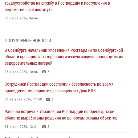
трудоустройства на службу в Росгвардию и поступления в
ведомственные институты
30 июля 2026, 04:44
Просветительская встреча Росгвардии: к Дню Крещения Руси
28 июля 2026, 09:41
1
ПОПУЛЯРНЫЕ НОВОСТИ
В Оренбурге начальник Управления Росгвардии по Оренбургской
Росгвардейцы обеспечили правопорядок на праздновании Дня
области проверил антитеррористическую защищённость детских
ВМФ в Оренбурге
оздоровительных лагерей
27 июля 2026, 14:36
2
07 июля 2026, 10:06
7
Росгвардейцы предотвратили трагедию: спасен мужчина в тяжелой
Сотрудники Росгвардии обеспечили безопасность во время
жизненной ситуации (ВИДЕО)
проведения мероприятий, посвященных Дню ВДВ
26 июля 2026, 14:45
1
02 августа 2026, 11:50
2
Росгвардейцы Оренбургской области проверили готовность детских
Рабочая встреча в Управлении Росгвардии по Оренбургской
образовательных учреждений к новому учебному году
области: выработаны решения по вопросам охраны объектов
24 июля 2026, 12:25
1
13 июля 2026, 12:31
2
При силовой поддержке ОМОН «Кобра» Росгвардии в Оренбурге