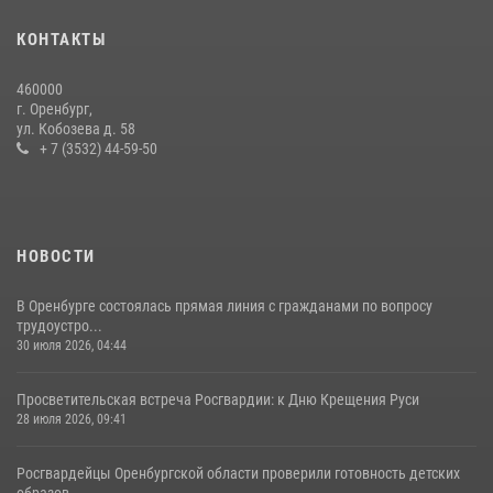
проведения футбольного матча
КОНТАКТЫ
03 августа 2026, 16:40
460000
День образования финансово-экономической службы Росгвардии
г. Оренбург,
ул. Кобозева д. 58
06 июля 2026, 14:45
2
+ 7 (3532) 44-59-50
НОВОСТИ
В Оренбурге состоялась прямая линия с гражданами по вопросу
трудоустро...
30 июля 2026, 04:44
Просветительская встреча Росгвардии: к Дню Крещения Руси
28 июля 2026, 09:41
Росгвардейцы Оренбургской области проверили готовность детских
образов...