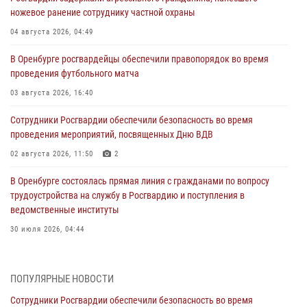
ножевое ранение сотруднику частной охраны
04 августа 2026, 04:49
В Оренбурге росгвардейцы обеспечили правопорядок во время
проведения футбольного матча
03 августа 2026, 16:40
Сотрудники Росгвардии обеспечили безопасность во время
проведения мероприятий, посвященных Дню ВДВ
02 августа 2026, 11:50
2
В Оренбурге состоялась прямая линия с гражданами по вопросу
трудоустройства на службу в Росгвардию и поступления в
ведомственные институты
30 июля 2026, 04:44
Просветительская встреча Росгвардии: к Дню Крещения Руси
28 июля 2026, 09:41
1
ПОПУЛЯРНЫЕ НОВОСТИ
Сотрудники Росгвардии обеспечили безопасность во время
Росгвардейцы обеспечили правопорядок на праздновании Дня