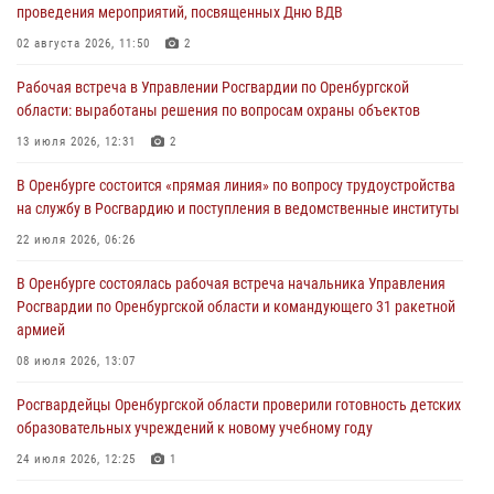
проведения мероприятий, посвященных Дню ВДВ
ВМФ в Оренбурге
02 августа 2026, 11:50
2
27 июля 2026, 14:36
2
Рабочая встреча в Управлении Росгвардии по Оренбургской
Росгвардейцы предотвратили трагедию: спасен мужчина в тяжелой
области: выработаны решения по вопросам охраны объектов
жизненной ситуации (ВИДЕО)
13 июля 2026, 12:31
2
26 июля 2026, 14:45
1
В Оренбурге состоится «прямая линия» по вопросу трудоустройства
Росгвардейцы Оренбургской области проверили готовность детских
на службу в Росгвардию и поступления в ведомственные институты
образовательных учреждений к новому учебному году
22 июля 2026, 06:26
24 июля 2026, 12:25
1
В Оренбурге состоялась рабочая встреча начальника Управления
При силовой поддержке ОМОН «Кобра» Росгвардии в Оренбурге
Росгвардии по Оренбургской области и командующего 31 ракетной
проведён рейд по строительным объектам
армией
23 июля 2026, 10:47
08 июля 2026, 13:07
Росгвардейцы Оренбургской области проверили готовность детских
образовательных учреждений к новому учебному году
24 июля 2026, 12:25
1