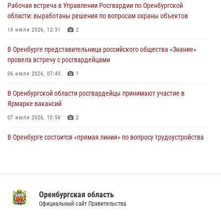
Рабочая встреча в Управлении Росгвардии по Оренбургской
23 июля 2026, 10:47
области: выработаны решения по вопросам охраны объектов
Итоги работы Управления вневедомственной охраны Росгвардии
13 июля 2026, 12:31
2
по Оренбургской области за первое полугодие 2026 года
В Оренбурге представительница российского общества «Знание»
23 июля 2026, 10:34
провела встречу с росгвардейцами
06 июля 2026, 07:40
1
В Оренбургской области росгвардейцы принимают участие в
Ярмарке вакансий
07 июля 2026, 10:56
2
В Оренбурге состоится «прямая линия» по вопросу трудоустройства
на службу в Росгвардию и поступления в ведомственные институты
22 июля 2026, 06:26
В Оренбурге состоялась рабочая встреча начальника Управления
Росгвардии по Оренбургской области и командующего 31 ракетной
Оренбургская область
армией
Официальный сайт Правительства
08 июля 2026, 13:07