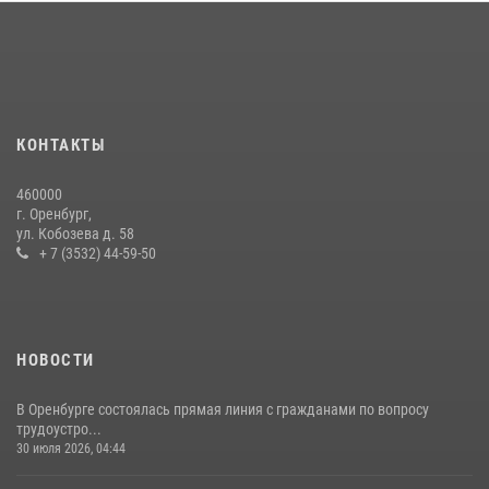
Росгвардейцы Оренбургской области проверили готовность детских
образовательных учреждений к новому учебному году
24 июля 2026, 12:25
1
Семья, верность долгу: история росгвардейцев Печенкиных
КОНТАКТЫ
08 июля 2026, 12:58
4
460000
В Оренбурге росгвардейцы обеспечили правопорядок во время
г. Оренбург,
проведения футбольного матча
ул. Кобозева д. 58
+ 7 (3532) 44-59-50
03 августа 2026, 16:40
НОВОСТИ
В Оренбурге состоялась прямая линия с гражданами по вопросу
трудоустро...
30 июля 2026, 04:44