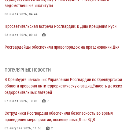
ведомственные институты
30 июля 2026, 04:44
Просветительская встреча Росгвардии: к Дню Крещения Руси
28 июля 2026, 09:41
1
Росгвардейцы обеспечили правопорядок на праздновании Дня
ВМФ в Оренбурге
27 июля 2026, 14:36
2
ПОПУЛЯРНЫЕ НОВОСТИ
Росгвардейцы предотвратили трагедию: спасен мужчина в тяжелой
В Оренбурге начальник Управления Росгвардии по Оренбургской
жизненной ситуации (ВИДЕО)
области проверил антитеррористическую защищённость детских
26 июля 2026, 14:45
1
оздоровительных лагерей
Росгвардейцы Оренбургской области проверили готовность детских
07 июля 2026, 10:06
7
образовательных учреждений к новому учебному году
Сотрудники Росгвардии обеспечили безопасность во время
24 июля 2026, 12:25
1
проведения мероприятий, посвященных Дню ВДВ
При силовой поддержке ОМОН «Кобра» Росгвардии в Оренбурге
02 августа 2026, 11:50
2
проведён рейд по строительным объектам