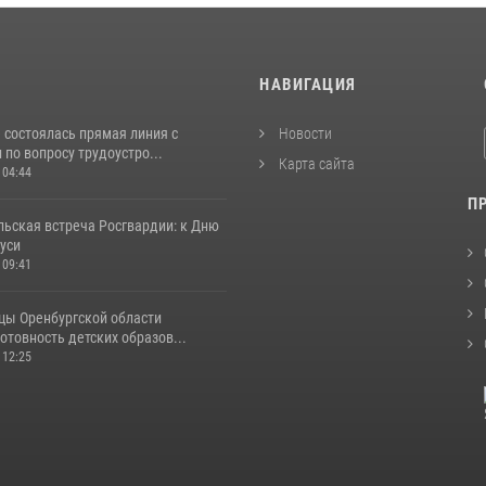
И
НАВИГАЦИЯ
 состоялась прямая линия с
Новости
по вопросу трудоустро...
Карта сайта
 04:44
П
льская встреча Росгвардии: к Дню
уси
 09:41
цы Оренбургской области
отовность детских образов...
 12:25