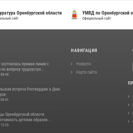
уратура Оренбургской области
УМВД по Оренбургской о
альный сайт
Официальный сайт
И
НАВИГАЦИЯ
 состоялась прямая линия с
Новости
по вопросу трудоустро...
Карта сайта
 04:44
П
льская встреча Росгвардии: к Дню
уси
 09:41
цы Оренбургской области
отовность детских образов...
 12:25