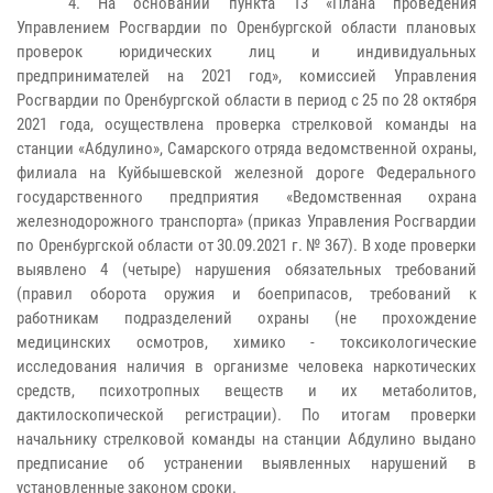
4. На основании пункта 13 «Плана проведения
Управлением Росгвардии по Оренбургской области плановых
проверок юридических лиц и индивидуальных
предпринимателей на 2021 год», комиссией Управления
Росгвардии по Оренбургской области в период с 25 по 28 октября
2021 года, осуществлена проверка стрелковой команды на
станции «Абдулино», Самарского отряда ведомственной охраны,
филиала на Куйбышевской железной дороге Федерального
государственного предприятия «Ведомственная охрана
железнодорожного транспорта» (приказ Управления Росгвардии
по Оренбургской области от 30.09.2021 г. № 367). В ходе проверки
выявлено 4 (четыре) нарушения обязательных требований
(правил оборота оружия и боеприпасов, требований к
работникам подразделений охраны (не прохождение
медицинских осмотров, химико - токсикологические
исследования наличия в организме человека наркотических
средств, психотропных веществ и их метаболитов,
дактилоскопической регистрации). По итогам проверки
начальнику стрелковой команды на станции Абдулино выдано
предписание об устранении выявленных нарушений в
установленные законом сроки.