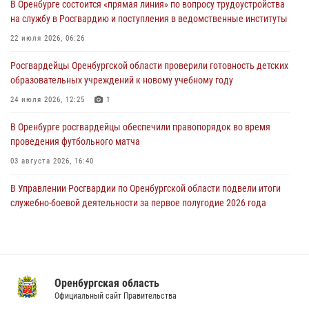
В Оренбурге состоится «прямая линия» по вопросу трудоустройства
Росгвардейцы Оренбургской области проверили готовность детских
на службу в Росгвардию и поступления в ведомственные институты
образовательных учреждений к новому учебному году
22 июля 2026, 06:26
24 июля 2026, 12:25
1
Росгвардейцы Оренбургской области проверили готовность детских
При силовой поддержке ОМОН «Кобра» Росгвардии в Оренбурге
образовательных учреждений к новому учебному году
проведён рейд по строительным объектам
24 июля 2026, 12:25
1
23 июля 2026, 10:47
В Оренбурге росгвардейцы обеспечили правопорядок во время
проведения футбольного матча
03 августа 2026, 16:40
В Управлении Росгвардии по Оренбургской области подвели итоги
служебно-боевой деятельности за первое полугодие 2026 года
17 июля 2026, 11:30
4
Росгвардейцы задержали нетрезвого мужчину, который ворвался к
соседу с ножом
Оренбургская область
14 июля 2026, 10:43
Официальный сайт Правительства