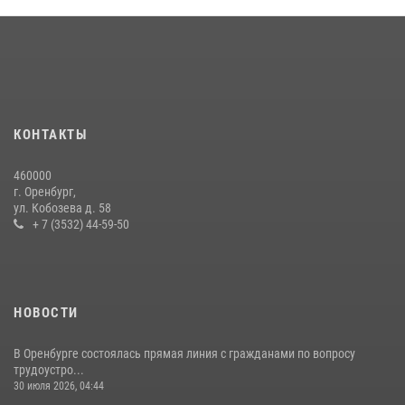
Сотрудники Росгвардии в Оренбурге задержали женщину по
подозрению в хищении товара из магазина
11 июля 2026, 12:22
Начальник Управления Росгвардии по Оренбургской области
провёл рабочую встречу с ректором ОГУ
16 июля 2026, 10:15
КОНТАКТЫ
При силовой поддержке ОМОН «Кобра» Росгвардии в Оренбурге
460000
проведён рейд по строительным объектам
г. Оренбург,
ул. Кобозева д. 58
23 июля 2026, 10:47
+ 7 (3532) 44-59-50
НОВОСТИ
В Оренбурге состоялась прямая линия с гражданами по вопросу
трудоустро...
30 июля 2026, 04:44