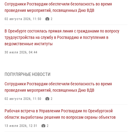
Сотрудники Росгвардии обеспечили безопасность во время
проведения мероприятий, посвященных Дню ВДВ
02 августа 2026, 11:50
2
В Оренбурге состоялась прямая линия с гражданами по вопросу
трудоустройства на службу в Росгвардию и поступления в
ведомственные институты
30 июля 2026, 04:44
Просветительская встреча Росгвардии: к Дню Крещения Руси
28 июля 2026, 09:41
1
ПОПУЛЯРНЫЕ НОВОСТИ
Сотрудники Росгвардии обеспечили безопасность во время
Росгвардейцы обеспечили правопорядок на праздновании Дня
проведения мероприятий, посвященных Дню ВДВ
ВМФ в Оренбурге
02 августа 2026, 11:50
2
27 июля 2026, 14:36
2
Рабочая встреча в Управлении Росгвардии по Оренбургской
Росгвардейцы предотвратили трагедию: спасен мужчина в тяжелой
области: выработаны решения по вопросам охраны объектов
жизненной ситуации (ВИДЕО)
13 июля 2026, 12:31
2
26 июля 2026, 14:45
1