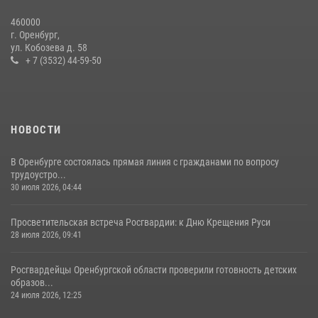
Сотрудники Росгвардии в Оренбурге задержали женщину по
460000
подозрению в хищении товара из магазина
г. Оренбург,
ул. Кобозева д. 58
11 июля 2026, 12:22
+ 7 (3532) 44-59-50
НОВОСТИ
В Оренбурге состоялась прямая линия с гражданами по вопросу
трудоустро...
30 июля 2026, 04:44
Просветительская встреча Росгвардии: к Дню Крещения Руси
28 июля 2026, 09:41
Росгвардейцы Оренбургской области проверили готовность детских
образов...
24 июля 2026, 12:25