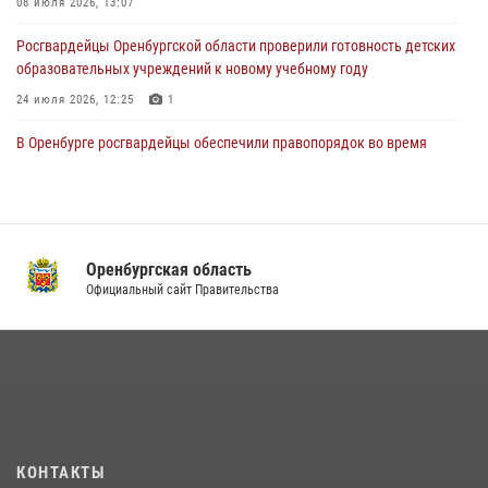
08 июля 2026, 13:07
Росгвардейцы Оренбургской области проверили готовность детских
образовательных учреждений к новому учебному году
24 июля 2026, 12:25
1
В Оренбурге росгвардейцы обеспечили правопорядок во время
проведения футбольного матча
03 августа 2026, 16:40
Семья, верность долгу: история росгвардейцев Печенкиных
Оренбургская область
08 июля 2026, 12:58
4
Официальный сайт Правительства
В Управлении Росгвардии по Оренбургской области подвели итоги
служебно-боевой деятельности за первое полугодие 2026 года
17 июля 2026, 11:30
4
Росгвардейцы задержали нетрезвого мужчину, который ворвался к
соседу с ножом
14 июля 2026, 10:43
КОНТАКТЫ