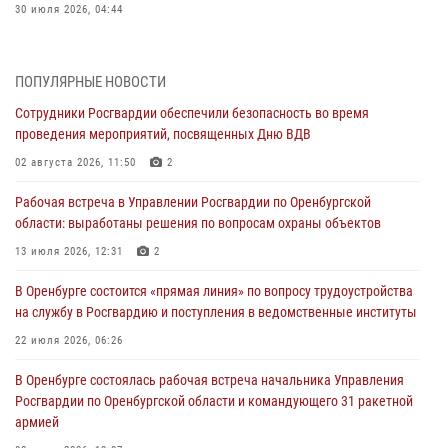
30 июля 2026, 04:44
Просветительская встреча Росгвардии: к Дню Крещения Руси
28 июля 2026, 09:41
1
ПОПУЛЯРНЫЕ НОВОСТИ
Сотрудники Росгвардии обеспечили безопасность во время
Росгвардейцы обеспечили правопорядок на праздновании Дня
проведения мероприятий, посвященных Дню ВДВ
ВМФ в Оренбурге
02 августа 2026, 11:50
2
27 июля 2026, 14:36
2
Рабочая встреча в Управлении Росгвардии по Оренбургской
Росгвардейцы предотвратили трагедию: спасен мужчина в тяжелой
области: выработаны решения по вопросам охраны объектов
жизненной ситуации (ВИДЕО)
13 июля 2026, 12:31
2
26 июля 2026, 14:45
1
В Оренбурге состоится «прямая линия» по вопросу трудоустройства
Росгвардейцы Оренбургской области проверили готовность детских
на службу в Росгвардию и поступления в ведомственные институты
образовательных учреждений к новому учебному году
22 июля 2026, 06:26
24 июля 2026, 12:25
1
В Оренбурге состоялась рабочая встреча начальника Управления
При силовой поддержке ОМОН «Кобра» Росгвардии в Оренбурге
Росгвардии по Оренбургской области и командующего 31 ракетной
проведён рейд по строительным объектам
армией
23 июля 2026, 10:47