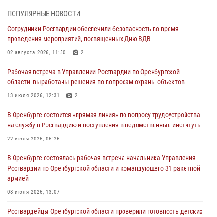
28 июля 2026, 09:41
1
ПОПУЛЯРНЫЕ НОВОСТИ
Сотрудники Росгвардии обеспечили безопасность во время
Росгвардейцы обеспечили правопорядок на праздновании Дня
проведения мероприятий, посвященных Дню ВДВ
ВМФ в Оренбурге
02 августа 2026, 11:50
2
27 июля 2026, 14:36
2
Рабочая встреча в Управлении Росгвардии по Оренбургской
Росгвардейцы предотвратили трагедию: спасен мужчина в тяжелой
области: выработаны решения по вопросам охраны объектов
жизненной ситуации (ВИДЕО)
13 июля 2026, 12:31
2
26 июля 2026, 14:45
1
В Оренбурге состоится «прямая линия» по вопросу трудоустройства
Росгвардейцы Оренбургской области проверили готовность детских
на службу в Росгвардию и поступления в ведомственные институты
образовательных учреждений к новому учебному году
22 июля 2026, 06:26
24 июля 2026, 12:25
1
В Оренбурге состоялась рабочая встреча начальника Управления
При силовой поддержке ОМОН «Кобра» Росгвардии в Оренбурге
Росгвардии по Оренбургской области и командующего 31 ракетной
проведён рейд по строительным объектам
армией
23 июля 2026, 10:47
08 июля 2026, 13:07
Росгвардейцы Оренбургской области проверили готовность детских